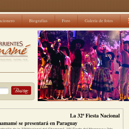
ncionero
Biografías
Foro
Galería de fotos
La 32ª Fiesta Nacional
hamamé se presentará en Paraguay