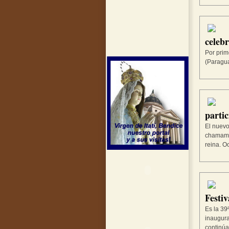
celeb
Por prim
(Paragua
partic
El nuevo
chamamé,
reina. O
Festi
Es la 39
inaugura
continúa 