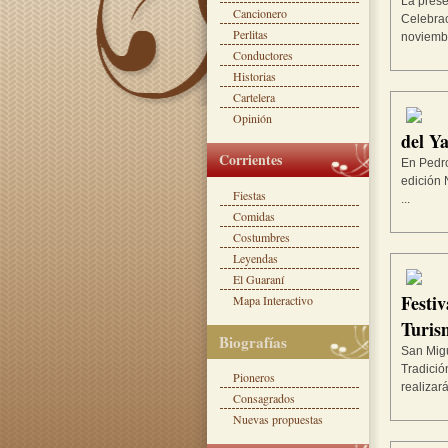
La prese
Cancionero
Celebrac
Perlitas
noviembr
Conductores
Historias
Cartelera
Opinión
del Y
Corrientes
En Pedro
edición 
Fiestas
...
Comidas
Costumbres
Leyendas
El Guaraní
Festiv
Mapa Interactivo
Turis
Biografías
San Migu
Tradició
Pioneros
realizará
Consagrados
Nuevas propuestas