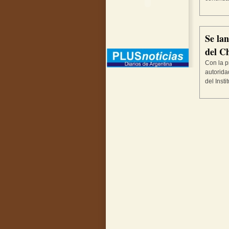
Se lan
del 
Con la p
autorida
del Insti