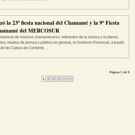
zó la 23º fiesta nacional del Chamamé y la 9º Fiesta
Chamamé del MERCOSUR
resencia de músicos chamameceros, referentes de la música y la danza,
des, medios de prensa y público en general, el Gobierno Provincial, a través
tuto de Cultura de Corriente ...
Página 1 de 5
1
2
3
4
>
>>