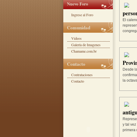
Nuevo Foro
person
Ingrese al Foro
El calen
represen
Comunidad
congrega
Videos
Galería de Imagenes
Chamame.com.br
Provi
Contacto
Desde la
Contrataciones
confirma
la octava
Contacto
antigu
Represen
y tal ve
primera 