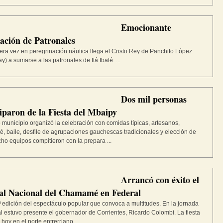
Emocionante
ración de Patronales
era vez en peregrinación náutica llega el Cristo Rey de Panchito López
y) a sumarse a las patronales de Itá Ibaté. ...
Dos mil personas
iparon de la Fiesta del Mbaipy
 municipio organizó la celebración con comidas típicas, artesanos,
 baile, desfile de agrupaciones gauchescas tradicionales y elección de
cho equipos compitieron con la prepara ...
Arrancó con éxito el
val Nacional del Chamamé en Federal
ª edición del espectáculo popular que convoca a multitudes. En la jornada
l estuvo presente el gobernador de Corrientes, Ricardo Colombi. La fiesta
hoy en el norte entrerriano ...