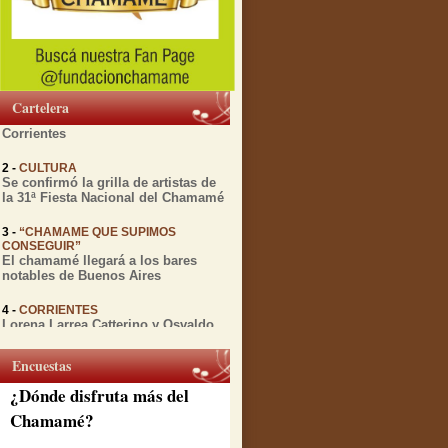
1 -
MIENTRAS TRANSCURRE EL
FESTIVAL DEL CHAMAMÉ
Diversas actividades culturales
relacionadas con el Chamamé se
Cartelera
realizarán esta semana en
Corrientes
2 -
CULTURA
Se confirmó la grilla de artistas de
la 31ª Fiesta Nacional del Chamamé
3 -
“CHAMAME QUE SUPIMOS
CONSEGUIR”
El chamamé llegará a los bares
notables de Buenos Aires
4 -
CORRIENTES
Lorena Larrea Catterino y Osvaldo
Gomez presentan "Chamamé en
vuelo" antes de su gira por España
Encuestas
5 -
CORRIENTES
¿Dónde disfruta más del
A 12 años de su partida, la Peña de
la ciudad rinde honores a Julio
Chamamé?
Godoy