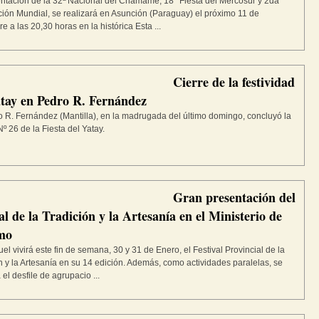
ntación de la 32ª Nacional del Chamamé, 18° Fiesta del Mercosur y 2da
ión Mundial, se realizará en Asunción (Paraguay) el próximo 11 de
e a las 20,30 horas en la histórica Esta ...
Cierre de la festividad
atay en Pedro R. Fernández
 R. Fernández (Mantilla), en la madrugada del último domingo, concluyó la
Nº 26 de la Fiesta del Yatay.
Gran presentación del
al de la Tradición y la Artesanía en el Ministerio de
mo
el vivirá este fin de semana, 30 y 31 de Enero, el Festival Provincial de la
n y la Artesanía en su 14 edición. Además, como actividades paralelas, se
 el desfile de agrupacio ...