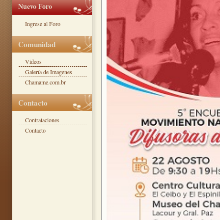
Nuevo Foro
Ingrese al Foro
Comunidad
Videos
Galería de Imagenes
Chamame.com.br
Contacto
Contrataciones
Contacto