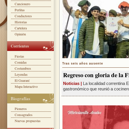
Cancionero
Perlitas
Conductores
Historias
Cartelera
Opinión
Corrientes
Fiestas
Comidas
Tras seis años ausente
Costumbres
Regreso con gloria de la 
Leyendas
El Guaraní
Noticias |
La localidad correntina 
Mapa Interactivo
gastronómico que reunió a cocineros
Biografías
Pioneros
Consagrados
Nuevas propuestas