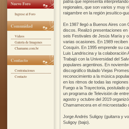
patria que representa interpretand
Nuevo Foro
regionales, que son varios y muy ri
raigambre en la región jesuítico-gu
Ingrese al Foro
En 1987 llegó a Buenos Aires con 
Comunidad
discos. Realizó presentaciones en 
seis Festivales de Jesús María y o
Videos
varias ocasiones. En 1989 reciben 
Galería de Imagenes
Cosquín. En 1995 emprende su carr
Chamame.com.br
Luis Landriscina y la colaboración 
Trabajó con la Universidad del Sal
Contacto
populares argentinos. En noviembre
Contrataciones
discográfico titulado Viejas Promes
reconocimiento a la música popular
Contacto
en los ritmos de todas las regione
Fuego a la Trayectoria, postulado 
un programa de Televisión de entre
agosto y octubre del 2019 organizó
Chamamecera en el microestadio d
Jorge Andrés Suligoy (guitarra y vo
Suligoy (bajo).