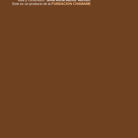
Idea y contenidos:
Silvia Alicia Muñoz Velcheff
Este es un producto de la
FUNDACION CHAMAME