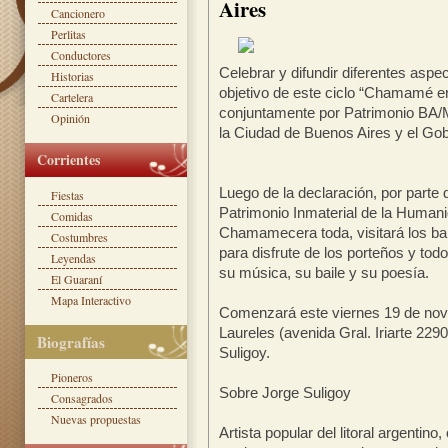
Aires
Cancionero
Perlitas
Conductores
Celebrar y difundir diferentes asp
Historias
objetivo de este ciclo “Chamamé e
Cartelera
conjuntamente por Patrimonio BA/Mi
Opinión
la Ciudad de Buenos Aires y el Gob
Corrientes
Luego de la declaración, por par
Fiestas
Patrimonio Inmaterial de la Humani
Comidas
Chamamecera toda, visitará los ba
Costumbres
para disfrute de los porteños y to
Leyendas
su música, su baile y su poesía.
El Guaraní
Mapa Interactivo
Comenzará este viernes 19 de novi
Laureles (avenida Gral. Iriarte 229
Biografías
Suligoy.
Pioneros
Sobre Jorge Suligoy
Consagrados
Nuevas propuestas
Artista popular del litoral argentino