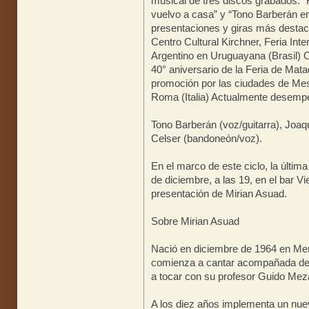
musical de tres discos grabados: 
vuelvo a casa” y “Tono Barberán en
presentaciones y giras más desta
Centro Cultural Kirchner, Feria In
Argentino en Uruguayana (Brasil) C
40° aniversario de la Feria de Mata
promoción por las ciudades de Mes
Roma (Italia) Actualmente desempe
Tono Barberán (voz/guitarra), Joa
Celser (bandoneón/voz).
En el marco de este ciclo, la últim
de diciembre, a las 19, en el bar V
presentación de Mirian Asuad.
Sobre Mirian Asuad
Nació en diciembre de 1964 en Merc
comienza a cantar acompañada de 
a tocar con su profesor Guido Mez
A los diez años implementa un nuevo 