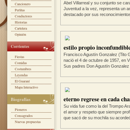
Abel Villarreal y su conjunto se car
Cancionero
Juventud a la vez, representa un 
Perlitas
destacado por sus reconocimientos r
Conductores
Historias
Cartelera
Opinión
estilo propio inconfundibl
Corrientes
Francisco Agustín Gonzalez (Tito 
Fiestas
nació el 4 de octubre de 1957, en V
Comidas
Sus padres Don Agustín Gonzalez y
Costumbres
Leyendas
El Guaraní
Mapa Interactivo
eterno regrese en cada c
Biografías
Su vida fue como la del Trompo Arazá
Pioneros
el amor y respeto que siempre pr
Consagrados
que sacó de su mochila su acordeón
Nuevas propuestas