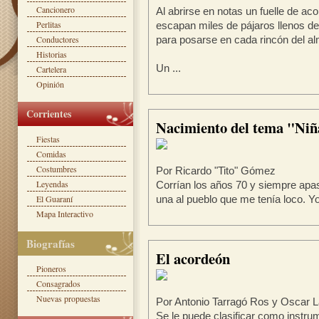
Cancionero
Al abrirse en notas un fuelle de ac
Perlitas
escapan miles de pájaros llenos d
Conductores
para posarse en cada rincón del a
Historias
Un ...
Cartelera
Opinión
Corrientes
Nacimiento del tema "Niñ
Fiestas
Comidas
Costumbres
Por Ricardo "Tito" Gómez
Leyendas
Corrían los años 70 y siempre apas
El Guaraní
una al pueblo que me tenía loco. Yo 
Mapa Interactivo
Biografías
El acordeón
Pioneros
Consagrados
Nuevas propuestas
Por Antonio Tarragó Ros y Oscar L
Se le puede clasificar como instrum