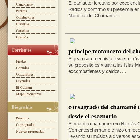
El cantautor loretano por excelenci
Cancionero
Radios y confirmó su presencia en 
Perlitas
Nacional del Chamamé. ...
Conductores
Historias
Cartelera
Opinión
príncipe matancero del 
Corrientes
El joven acordeonista lleva su músi
Fiestas
su propósito es viajar a las Islas 
Comidas
excombatientes y caídos. ...
Costumbres
Leyendas
El Guaraní
Mapa Interactivo
consagrado del chamamé q
Biografías
desde el escenario
Pioneros
El músico chamamecero Nicolás C
Consagrados
Corrienteschamamé e hizo un recor
Nuevas propuestas
llevando su música a diversos escen