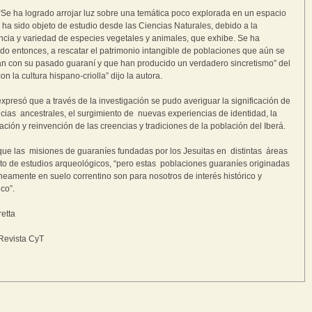
“Se ha logrado arrojar luz sobre una temática poco explorada en un espacio
 ha sido objeto de estudio desde las Ciencias Naturales, debido a la
cia y variedad de especies vegetales y animales, que exhibe. Se ha
ido entonces, a rescatar el patrimonio intangible de poblaciones que aún se
can con su pasado guaraní y que han producido un verdadero sincretismo” del
n la cultura hispano-criolla” dijo la autora.
expresó que a través de la investigación se pudo averiguar la significación de
cias ancestrales, el surgimiento de nuevas experiencias de identidad, la
ación y reinvención de las creencias y tradiciones de la población del Iberá.
que las misiones de guaraníes fundadas por los Jesuitas en distintas áreas
to de estudios arqueológicos, “pero estas poblaciones guaraníes originadas
eamente en suelo correntino son para nosotros de interés histórico y
ico”.
etta
Revista CyT