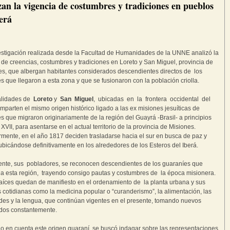
zan la vigencia de costumbres y tradiciones en pueblos
erá
stigación realizada desde la Facultad de Humanidades de la UNNE analizó la
 de creencias, costumbres y tradiciones en Loreto y San Miguel, provincia de
es, que albergan habitantes considerados descendientes directos de los
s que llegaron a esta zona y que se fusionaron con la población criolla.
alidades de
Loreto
y
San Miguel
, ubicadas en la frontera occidental del
omparten el mismo origen histórico ligado a las ex misiones jesuíticas de
s que migraron originariamente de la región del Guayrá -Brasil- a principios
 XVII, para asentarse en el actual territorio de la provincia de Misiones.
rmente, en el año 1817 deciden trasladarse hacia el sur en busca de paz y
 ubicándose definitivamente en los alrededores de los Esteros del Iberá.
nte, sus pobladores, se reconocen descendientes de los guaraníes que
 a esta región, trayendo consigo pautas y costumbres de la época misionera.
aíces quedan de manifiesto en el ordenamiento de la planta urbana y sus
s cotidianas como la medicina popular o “curanderismo”, la alimentación, las
ades y la lengua, que continúan vigentes en el presente, tomando nuevos
ados constantemente.
o en cuenta este origen guaraní, se buscó indagar sobre las representaciones