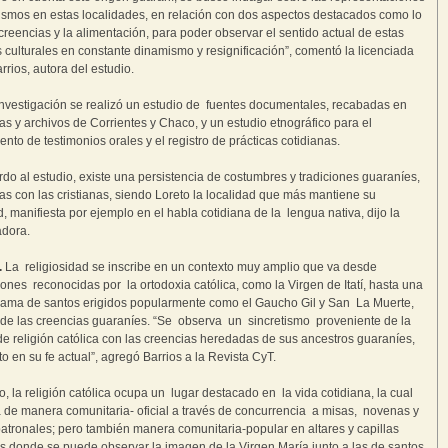
ismos en estas localidades, en relación con dos aspectos destacados como lo
 creencias y la alimentación, para poder observar el sentido actual de estas
s culturales en constante dinamismo y resignificación”, comentó la licenciada
rrios, autora del estudio.
investigación se realizó un estudio de fuentes documentales, recabadas en
cas y archivos de Corrientes y Chaco, y un estudio etnográfico para el
ento de testimonios orales y el registro de prácticas cotidianas.
do al estudio, existe una persistencia de costumbres y tradiciones guaraníes,
s con las cristianas, siendo Loreto la localidad que más mantiene su
d, manifiesta por ejemplo en el habla cotidiana de la lengua nativa, dijo la
adora.
.
La religiosidad se inscribe en un contexto muy amplio que va desde
ones reconocidas por la ortodoxia católica, como la Virgen de Itatí, hasta una
ama de santos erigidos popularmente como el Gaucho Gil y San La Muerte,
e las creencias guaraníes. “Se observa un sincretismo proveniente de la
de religión católica con las creencias heredadas de sus ancestros guaraníes,
to en su fe actual”, agregó Barrios a la Revista CyT.
, la religión católica ocupa un lugar destacado en la vida cotidiana, la cual
a de manera comunitaria- oficial a través de concurrencia a misas, novenas y
patronales; pero también manera comunitaria-popular en altares y capillas
es donde se puede observar la imagen de la Virgen María junto a las de santos