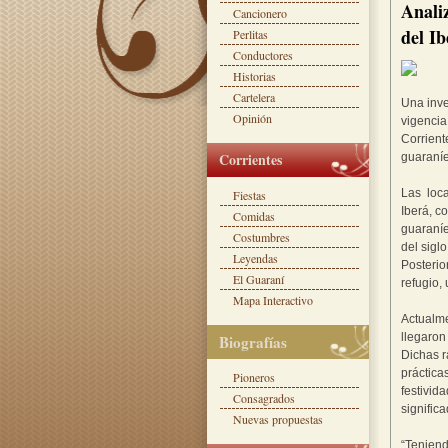
Anali
Cancionero
del Ib
Perlitas
Conductores
Historias
Cartelera
Una inve
Opinión
vigencia
Corrient
Corrientes
guaraníe
Las loc
Fiestas
Iberá, c
Comidas
guaraníe
Costumbres
del siglo
Leyendas
Posterio
El Guaraní
refugio,
Mapa Interactivo
Actualme
llegaron
Biografías
Dichas r
práctica
Pioneros
festivid
Consagrados
signific
Nuevas propuestas
“Teniend