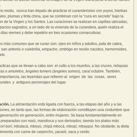
.
o modo, nunca han dejado de practicar el curanderismo con yuyos, hierbas
les, plumas y tinta china, que se combinan con la “cura en secreto” bajo la
ón de la Virgen y los Santos. Las curaciones se realizan en capillas ubicadas,
acios sagrados, a un lado de la vivienda de la curandera, quién realiza el
os días viernes y debe repetirlo en tres ocasiones consecutivas.
s más comunes que se curan son: ojeo en niños y adultos, pata de cabra,
 san antonio o culebrilla, empacho, ombligo en recién nacidos, hemorroides,
etc.
ácticas que se llevan a cabo son: el culto a los muertos, a las cruces, reliquias
ras o amuletos, ángeles tomero (ángeles somos), caraí octubre. También,
 importancia, las leyendas que refieren al origen de las cosas, seres
urales y antiguos personajes del lugar.
ación.
La alimentación está ligada con fuerza, a las etapas del año y a las
iones, en tanto que, las formas de elaboración constituyen una costumbre que
generación en generación, entre mujeres. Se basa fundamentalmente en
preparadas con maíz, mandioca y sus derivados; siendo los platos más
 borí borí, mbutacá, mbeyú, chipá mbocá, mbopí, mbaypui. No obstante, la dieta
ementa con carne de carpincho, yacaré, vaca y cerdo.