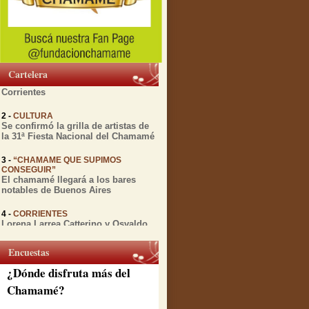
1 -
MIENTRAS TRANSCURRE EL
FESTIVAL DEL CHAMAMÉ
Diversas actividades culturales
relacionadas con el Chamamé se
Cartelera
realizarán esta semana en
Corrientes
2 -
CULTURA
Se confirmó la grilla de artistas de
la 31ª Fiesta Nacional del Chamamé
3 -
“CHAMAME QUE SUPIMOS
CONSEGUIR”
El chamamé llegará a los bares
notables de Buenos Aires
4 -
CORRIENTES
Lorena Larrea Catterino y Osvaldo
Gomez presentan "Chamamé en
vuelo" antes de su gira por España
Encuestas
5 -
CORRIENTES
¿Dónde disfruta más del
A 12 años de su partida, la Peña de
la ciudad rinde honores a Julio
Chamamé?
Godoy