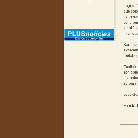
Logros. 
que solo
exuberan
contribu
identifi
mismo, co
Barrios 
experien
reelabor
Explicó 
son obje
espontán
etnográf
José Gor
Fuente: 