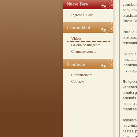
Nuevo Foro
y simbol
son, las
Ingrese al Foro
práctica
Paola Ba
Comunidad
Para la 
bibliote
Videos
relevami
Galería de Imagenes
Chamame.com.br
De acuer
mezclada
Contacto
identida
investig
Contrataciones
Contacto
Religión
veneraci
amplia g
además d
mistura 
manifies
Asimismo
es vivid
fiestas 
familiar