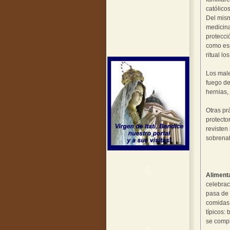
católicos
Del mism
medicina
protecci
como esp
ritual l
Los male
fuego de
hernias, 
Otras pr
protecto
revisten
sobrenat
Aliment
celebrac
pasa de 
comidas 
típicos:
se compl