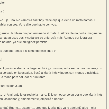
bien.
as 5.
o…je…no. No vamos a salir hoy. Ya te dije que viene un ratito nomás. Él
ablar con vos. Yo le dije que hable con vos.
cigarrillo. También dio por terminado el mate. El Almirante no podía imaginarse
ramaban esos dos, y cada vez se enfurecía más. Aunque por fuera era
 notarlo, ya que su rigidez persistía.
 Es que queremos ir a Ituzaingó este finde y…
s!
e, Agustín acababa de llegar en bici y, como no podía ser de otra manera, con
rra colgada en la espalda. Besó a María Inés y luego, con menos efusividad,
 la mano para saludar al Almirante.
tardes don Juan.
so, el Almirante le estrechó la mano. El joven observó un gesto que María Inés
con las manos y, amablemente, empezó a hablar:
andá? Bueno… estemm… creo que María Inés ya le adelantó algo – ella