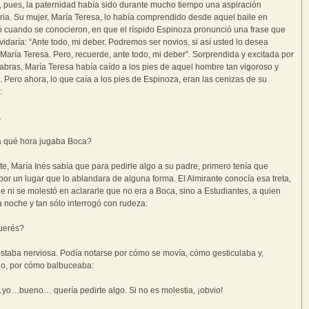
, pues, la paternidad había sido durante mucho tiempo una aspiración
ia. Su mujer, María Teresa, lo había comprendido desde aquel baile en
ó cuando se conocieron, en que el ríspido Espinoza pronunció una frase que
vidaría: “Ante todo, mi deber. Podremos ser novios, si así usted lo desea
 María Teresa. Pero, recuerde, ante todo, mi deber”. Sorprendida y excitada por
abras, María Teresa había caído a los pies de aquel hombre tan vigoroso y
. Pero ahora, lo que caía a los pies de Espinoza, eran las cenizas de su
:
.
a qué hora jugaba Boca?
nte, María Inés sabía que para pedirle algo a su padre, primero tenía que
 por un lugar que lo ablandara de alguna forma. El Almirante conocía esa treta,
ue ni se molestó en aclararle que no era a Boca, sino a Estudiantes, a quien
a noche y tan sólo interrogó con rudeza:
uerés?
estaba nerviosa. Podía notarse por cómo se movía, cómo gesticulaba y,
do, por cómo balbuceaba:
yo…bueno… quería pedirte algo. Si no es molestia, ¡obvio!