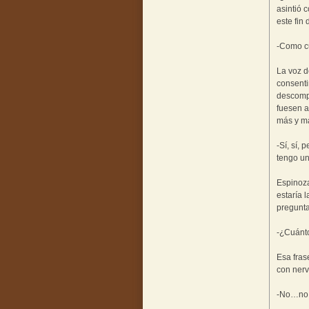
asintió 
este fin
-Como c
La voz d
consenti
descompo
fuesen a
más y m
-Sí, sí,
tengo un
Espinoza
estaría 
pregunta
-¿Cuánto
Esa fras
con nerv
-No…no, 