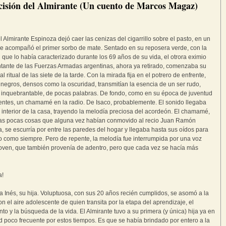
cisión del Almirante (Un cuento de Marcos Magaz)
l Almirante Espinoza dejó caer las cenizas del cigarrillo sobre el pasto, en un
e acompañó el primer sorbo de mate. Sentado en su reposera verde, con la
 que lo había caracterizado durante los 69 años de su vida, el otrora eximio
tante de las Fuerzas Armadas argentinas, ahora ya retirado, comenzaba su
al ritual de las siete de la tarde. Con la mirada fija en el potrero de enfrente,
 negros, densos como la oscuridad, transmitían la esencia de un ser rudo,
, inquebrantable, de pocas palabras. De fondo, como en su época de juventud
entes, un chamamé en la radio. De Isaco, probablemente. El sonido llegaba
 interior de la casa, trayendo la melodía preciosa del acordeón. El chamamé,
las pocas cosas que alguna vez habían conmovido al recio Juan Ramón
, se escurría por entre las paredes del hogar y llegaba hasta sus oídos para
lo como siempre. Pero de repente, la melodía fue interrumpida por una voz
oven, que también provenía de adentro, pero que cada vez se hacía más
a!
a Inés, su hija. Voluptuosa, con sus 20 años recién cumplidos, se asomó a la
on el aire adolescente de quien transita por la etapa del aprendizaje, el
nto y la búsqueda de la vida. El Almirante tuvo a su primera (y única) hija ya en
 poco frecuente por estos tiempos. Es que se había brindado por entero a la