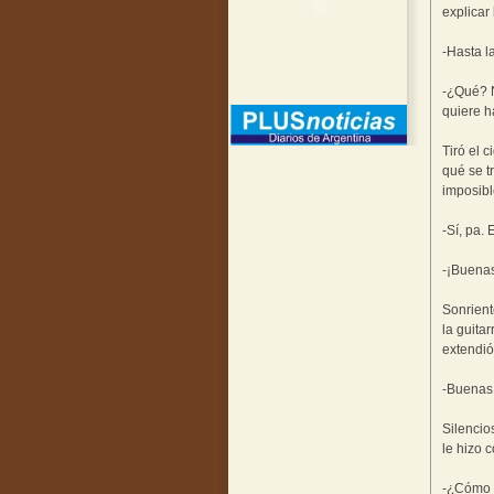
explicar 
-Hasta l
-¿Qué? N
quiere h
Tiró el 
qué se t
imposible
-Sí, pa.
-¡Buena
Sonrient
la guita
extendió
-Buenas 
Silencio
le hizo 
-¿Cómo 