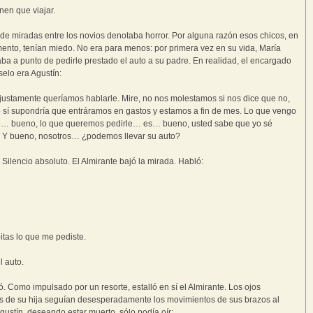
enen que viajar.
 de miradas entre los novios denotaba horror. Por alguna razón esos chicos, en
nto, tenían miedo. No era para menos: por primera vez en su vida, María
aba a punto de pedirle prestado el auto a su padre. En realidad, el encargado
selo era Agustín:
justamente queríamos hablarle. Mire, no nos molestamos si nos dice que no,
 sí supondría que entráramos en gastos y estamos a fin de mes. Lo que vengo
le… bueno, lo que queremos pedirle… es… bueno, usted sabe que yo sé
 Y bueno, nosotros… ¿podemos llevar su auto?
. Silencio absoluto. El Almirante bajó la mirada. Habló:
itas lo que me pediste.
 auto.
ó. Como impulsado por un resorte, estalló en sí el Almirante. Los ojos
s de su hija seguían desesperadamente los movimientos de sus brazos al
Agustín, deseando estar muerto, sólo podía oír: