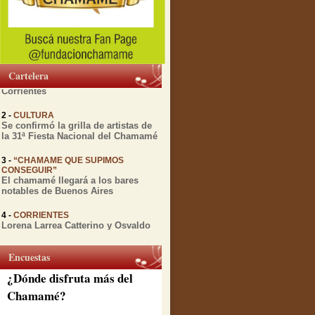
1 -
MIENTRAS TRANSCURRE EL
FESTIVAL DEL CHAMAMÉ
Diversas actividades culturales
relacionadas con el Chamamé se
realizarán esta semana en
Cartelera
Corrientes
2 -
CULTURA
Se confirmó la grilla de artistas de
la 31ª Fiesta Nacional del Chamamé
3 -
“CHAMAME QUE SUPIMOS
CONSEGUIR”
El chamamé llegará a los bares
notables de Buenos Aires
4 -
CORRIENTES
Lorena Larrea Catterino y Osvaldo
Gomez presentan "Chamamé en
vuelo" antes de su gira por España
Encuestas
5 -
CORRIENTES
A 12 años de su partida, la Peña de
¿Dónde disfruta más del
la ciudad rinde honores a Julio
Godoy
Chamamé?