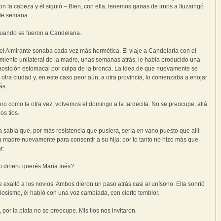
con la cabeza y él siguió – Bien, con ella, tenemos ganas de irnos a Ituzaingó
 de semana.
uando se fueron a Candelaria.
el Almirante sonaba cada vez más hermética. El viaje a Candelaria con el
miento unilateral de la madre, unas semanas atrás, le había producido una
sición estomacal por culpa de la bronca. La idea de que nuevamente se
 otra ciudad y, en este caso peor aún, a otra provincia, lo comenzaba a enojar
ás.
 pero como la otra vez, volvemos el domingo a la tardecita. No se preocupe, allá
os tíos.
 sabía que, por más resistencia que pusiera, sería en vano puesto que allí
la madre nuevamente para consentir a su hija; por lo tanto no hizo más que
r:
 dinero querés María Inés?
e exaltó a los novios. Ambos dieron un paso atrás casi al unísono. Ella sonrió
iosismo, él habló con una voz cambiada, con cierto temblor.
por la plata no se preocupe. Mis tíos nos invitaron.