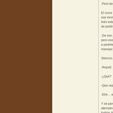
-Pero ti
El cruce
ese mome
Inés est
de pedír
-De eso 
pero eso
a pedir
manejar.
Silencio
-Repetí.
-¿Qué?
-Que rep
-Ehh… el
Y se par
aterrado
hablar. 