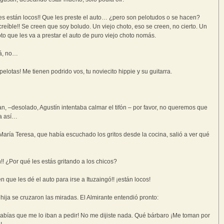
es están locos!! Que les preste el auto… ¿pero son pelotudos o se hacen?
creíble!! Se creen que soy boludo. Un viejo choto, eso se creen, no cierto. Un
oto que les va a prestar el auto de puro viejo choto nomás.
á, no…
pelotas! Me tienen podrido vos, tu noviecito hippie y su guitarra.
n, –desolado, Agustín intentaba calmar el tifón – por favor, no queremos que
a así…
María Teresa, que había escuchado los gritos desde la cocina, salió a ver qué
!! ¿Por qué les estás gritando a los chicos?
n que les dé el auto para irse a Ituzaingó!! ¡están locos!
hija se cruzaron las miradas. El Almirante entendió pronto:
sabías que me lo iban a pedir! No me dijiste nada. Qué bárbaro ¡Me toman por