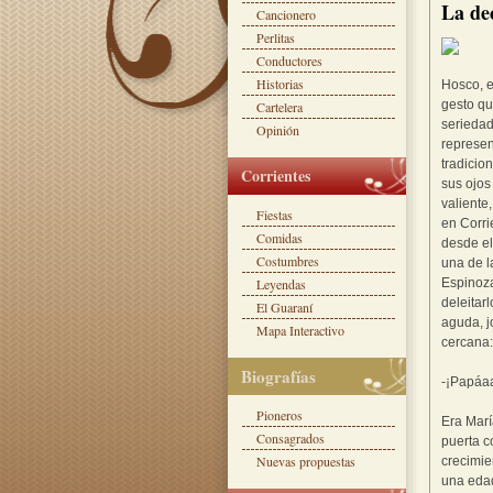
La de
Cancionero
Perlitas
Conductores
Historias
Hosco, e
gesto qu
Cartelera
seriedad
Opinión
represen
tradicion
Corrientes
sus ojos
valiente
Fiestas
en Corri
Comidas
desde el
Costumbres
una de 
Leyendas
Espinoza
deleitar
El Guaraní
aguda, j
Mapa Interactivo
cercana:
Biografías
-¡Papáa
Pioneros
Era Marí
Consagrados
puerta c
Nuevas propuestas
crecimie
una edad