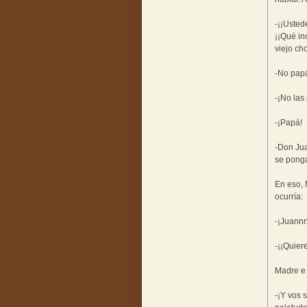
-¡¡Usted
¡¡Qué in
viejo ch
-No pap
-¡No las 
-¡Papá!
-Don Jua
se pong
En eso, 
ocurría:
-¡Juannn
-¡¡Quiere
Madre e 
-¡Y vos 