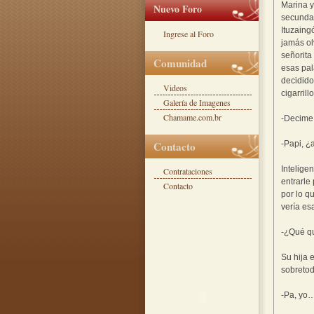
Marina y
Nuevo Foro
secundar
Ituzaing
Ingrese al Foro
jamás ol
señorita
Comunidad
esas pal
decidido
Videos
cigarrillo
Galería de Imagenes
Chamame.com.br
-Decime
Contacto
-Papi, ¿
Intelige
Contrataciones
entrarle
Contacto
por lo q
vería es
-¿Qué q
Su hija 
sobreto
-Pa, yo…