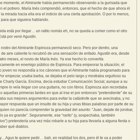
e momento, el Almirante había permanecido observando a la gurisada que
n el potrero. María Inés comprendió, entonces, que el hecho de que ahora él
e la mirada hacia ella era el indicio de una cierta aprobación. O por lo menos,
 para que siguiera hablando.
ida está por llegar… un ratito nomás eh, no se queda a comer como el otro
 Está por venir Agustín.
el rostro del Almirante Espinoza permaneció seco. Pero por dentro, una
e de aire caliente lo recubrió de una sensación de enfado. Agustín era, desde
atro meses, el novio de María Inés. Ya ese hecho lo convertía
camente en enemigo público de Espinoza. Para empeorar la situación, el
o joven no respondía a los cánones que el Almirante había programado para
 Por empezar, usaba barba, se dejaba el pelo largo y mostraba orgulloso su
de Charly García. Encima, decía estudiar Comunicación Social; aunque a su
mpre lo veía llegar con una guitarra, no con libros. Espinoza aún recordaba
o aquellas primeras tardes en que al irse el por entonces “pretendiente” de su
ltaba sus mejores argumentos para evitar la catástrofe que se avecinaba, y no
mayor respuesta que un insulto de su hija y unas tibias palabras por parte de su
quien no parecía comprender la gravedad del asunto: “Juan, dejate de jorobar,
és ya es grande”. Seguramente, ese “rarito” (y, sospechaba, también
ivo”) pretendería una vez más robarle a su hija para llevarla a alguna fiesta o
aber qué diablos.
y…Agus te quiere pedir… bah, en realidad los dos, pero él te va a poder