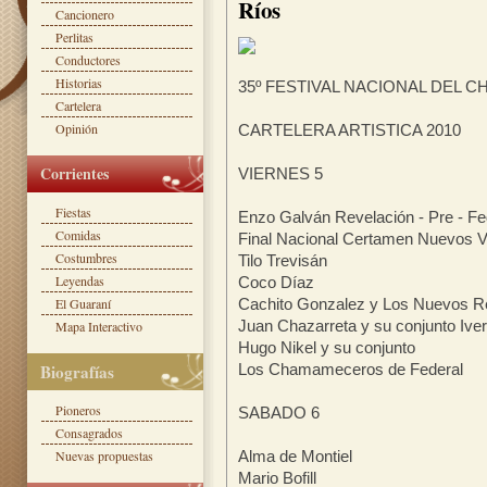
Ríos
Cancionero
Perlitas
Conductores
Historias
35º FESTIVAL NACIONAL DEL C
Cartelera
Opinión
CARTELERA ARTISTICA 2010
Corrientes
VIERNES 5
Fiestas
Enzo Galván Revelación - Pre - Fe
Comidas
Final Nacional Certamen Nuevos V
Costumbres
Tilo Trevisán
Leyendas
Coco Díaz
El Guaraní
Cachito Gonzalez y Los Nuevos 
Juan Chazarreta y su conjunto Ive
Mapa Interactivo
Hugo Nikel y su conjunto
Biografías
Los Chamameceros de Federal
Pioneros
SABADO 6
Consagrados
Nuevas propuestas
Alma de Montiel
Mario Bofill