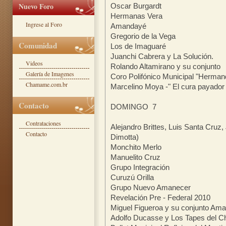
Nuevo Foro
Oscar Burgardt
Hermanas Vera
Ingrese al Foro
Amandayé
Gregorio de la Vega
Comunidad
Los de Imaguaré
Juanchi Cabrera y La Solución.
Videos
Rolando Altamirano y su conjunto
Galería de Imagenes
Coro Polifónico Municipal "Herman
Chamame.com.br
Marcelino Moya -" El cura payador
Contacto
DOMINGO 7
Contrataciones
Alejandro Brittes, Luis Santa Cruz
Contacto
Dimotta)
Monchito Merlo
Manuelito Cruz
Grupo Integración
Curuzú Orilla
Grupo Nuevo Amanecer
Revelación Pre - Federal 2010
Miguel Figueroa y su conjunto A
Adolfo Ducasse y Los Tapes del