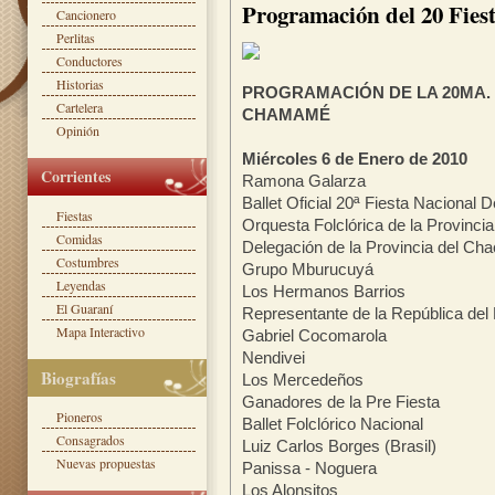
Programación del 20 Fie
Cancionero
Perlitas
Conductores
Historias
PROGRAMACIÓN DE LA 20MA. 
Cartelera
CHAMAMÉ
Opinión
Miércoles 6 de Enero de 2010
Corrientes
Ramona Galarza
Ballet Oficial 20ª Fiesta Naciona
Fiestas
Orquesta Folclórica de la Provincia
Comidas
Delegación de la Provincia del Ch
Costumbres
Grupo Mburucuyá
Leyendas
Los Hermanos Barrios
El Guaraní
Representante de la República del
Mapa Interactivo
Gabriel Cocomarola
Nendivei
Biografías
Los Mercedeños
Ganadores de la Pre Fiesta
Pioneros
Ballet Folclórico Nacional
Consagrados
Luiz Carlos Borges (Brasil)
Nuevas propuestas
Panissa - Noguera
Los Alonsitos