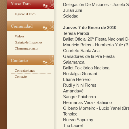
Nuevo Foro
Delegación De Misiones - Joselo 
Julian Zini
Ingrese al Foro
Soledad
Comunidad
Jueves 7 de Enero de 2010
Teresa Parodi
Videos
Ballet Oficial 20ª Fiesta Naciona
Galería de Imagenes
Mauricio Britos - Humberto Yule (Br
Chamame.com.br
Cuarteto Santa Ana
Ganadores de la Pre Fiesta
Contacto
Salamanca
Ballet Folclórico Nacional
Contrataciones
Nostalgia Guaraní
Contacto
Liliana Herrero
Rudi y Nini Flores
Amandayé
Sangre Paiubrera
Hermanas Vera - Bahiano
Gilberto Monteiro - Lucio Yanel (Bra
Tonolec
Nuevo Sapukay
Trio Laurel