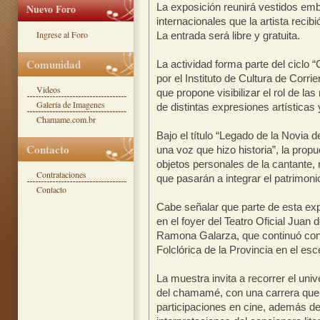
La exposición reunirá vestidos emb
Nuevo Foro
internacionales que la artista recibi
Ingrese al Foro
La entrada será libre y gratuita.
Comunidad
La actividad forma parte del ciclo 
por el Instituto de Cultura de Corr
Videos
que propone visibilizar el rol de la
Galería de Imagenes
de distintas expresiones artísticas 
Chamame.com.br
Bajo el título “Legado de la Novia 
Contacto
una voz que hizo historia”, la propu
objetos personales de la cantante,
Contrataciones
que pasarán a integrar el patrimo
Contacto
Cabe señalar que parte de esta exp
en el foyer del Teatro Oficial Juan 
Ramona Galarza, que continuó con 
Folclórica de la Provincia en el es
La muestra invita a recorrer el uni
del chamamé, con una carrera que
participaciones en cine, además d