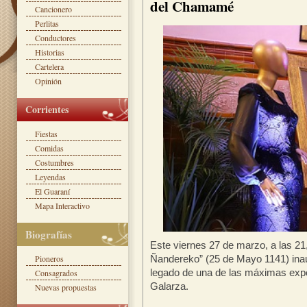
del Chamamé
Cancionero
Perlitas
Conductores
Historias
Cartelera
Opinión
Corrientes
Fiestas
Comidas
Costumbres
Leyendas
El Guaraní
Mapa Interactivo
Biografías
Este viernes 27 de marzo, a las 
Ñandereko” (25 de Mayo 1141) ina
Pioneros
legado de una de las máximas exp
Consagrados
Galarza.
Nuevas propuestas