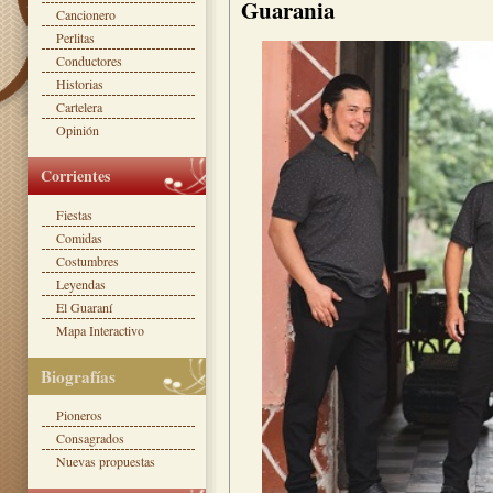
Guarania
Cancionero
Perlitas
Conductores
Historias
Cartelera
Opinión
Corrientes
Fiestas
Comidas
Costumbres
Leyendas
El Guaraní
Mapa Interactivo
Biografías
Pioneros
Consagrados
Nuevas propuestas