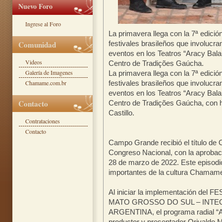
Nuevo Foro
Ingrese al Foro
La primavera llega con la 7ª edici
festivales brasileños que involucra
Comunidad
eventos en los Teatros “Aracy Bala
Videos
Centro de Tradições Gaúcha.
Galería de Imagenes
La primavera llega con la 7ª edici
festivales brasileños que involucra
Chamame.com.br
eventos en los Teatros “Aracy Bala
Contacto
Centro de Tradições Gaúcha, con h
Castillo.
Contrataciones
Contacto
Campo Grande recibió el título de
Congreso Nacional, con la aprobaci
28 de marzo de 2022. Este episodio
importantes de la cultura Chamame
Al iniciar la implementación d
MATO GROSSO DO SUL – INTEG
ARGENTINA, el programa radial “
productor y presentador Orivaldo Me