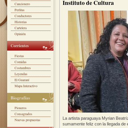
Instituto de Cultura
Cancionero
Perlitas
Conductores
Historias
Cartelera
Opinión
Corrientes
Fiestas
Comidas
Costumbres
Leyendas
El Guaraní
Mapa Interactivo
Biografías
Pioneros
Consagrados
La artista paraguaya Myrian Beatrí
Nuevas propuestas
sumamente feliz con la llegada de e