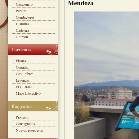
Mendoza
Cancionero
Perlitas
Conductores
Historias
Cartelera
Opinión
Corrientes
Fiestas
Comidas
Costumbres
Leyendas
El Guaraní
Mapa Interactivo
Biografías
Pioneros
Consagrados
Nuevas propuestas