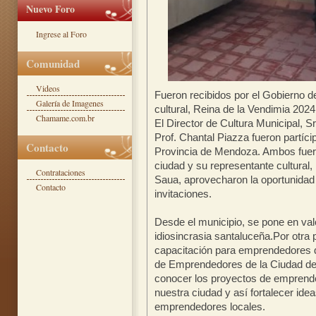
Nuevo Foro
Ingrese al Foro
Comunidad
Videos
Fueron recibidos por el Gobierno d
Galería de Imagenes
cultural, Reina de la Vendimia 2024
Chamame.com.br
El Director de Cultura Municipal, Sr
Prof. Chantal Piazza fueron partíci
Contacto
Provincia de Mendoza. Ambos fuero
ciudad y su representante cultural
Contrataciones
Saua, aprovecharon la oportunidad
Contacto
invitaciones.
Desde el municipio, se pone en valor
idiosincrasia santaluceña.Por otra 
capacitación para emprendedores de
de Emprendedores de la Ciudad de
conocer los proyectos de emprend
nuestra ciudad y así fortalecer ide
emprendedores locales.