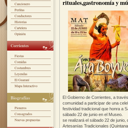
rituales,gastronomía y mú
Cancionero
Perlitas
Conductores
Historias
Cartelera
Opinión
Corrientes
Fiestas
Comidas
Costumbres
Leyendas
El Guaraní
Mapa Interactivo
Biografías
El Gobierno de Corrientes, a través d
comunidad a participar de una cele
Pioneros
festividad tradicional que honra a 
Consagrados
sábado 22 de junio en el Museo.
Nuevas propuestas
se realizará el sábado 22 de junio,
Artesanías Tradicionales (Quintana