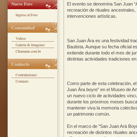
Nuevo Foro
El evento se denomina San Juan “Ár
recreación de rituales ancestrales, 
Ingrese al Foro
intervenciones artísticas.
Comunidad
Videos
San Juan Ára es una festividad tra
Galería de Imagenes
Bautista. Aunque su fecha oficial es
Chamame.com.br
extiende durante todo el mes de jun
distintas actividades tradiciones en
Contacto
Contrataciones
Contacto
Como parte de esta celebración, el 
Juan Ára boyre” en el Museo de Art
un nuevo ciclo de actividades vinc
durante los próximos meses buscar
mantener viva la memoria colectiva
un patrimonio común.
En el marco de “San Juan Ará Boyre
recreación de distintos rituales ance