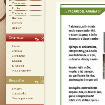
Cancionero
Perlitas
Conductores
Historias
Cartelera
Opinión
Corrientes
Fiestas
Comidas
Costumbres
Leyendas
El Guaraní
Mapa Interactivo
Biografías
Pioneros
Consagrados
Nuevas propuestas