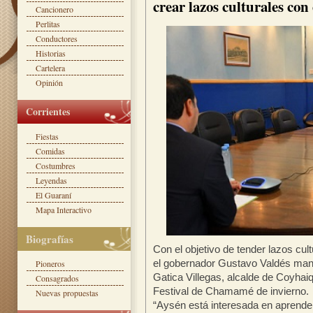
crear lazos culturales co
Cancionero
Perlitas
Conductores
Historias
Cartelera
Opinión
Corrientes
Fiestas
Comidas
Costumbres
Leyendas
El Guaraní
Mapa Interactivo
Biografías
Con el objetivo de tender lazos cul
el gobernador Gustavo Valdés mant
Pioneros
Gatica Villegas, alcalde de Coyhai
Consagrados
Festival de Chamamé de invierno.
Nuevas propuestas
“Aysén está interesada en aprender