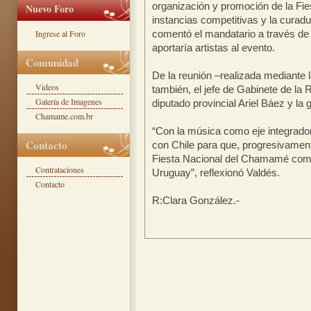
organización y promoción de la Fi
Nuevo Foro
instancias competitivas y la curad
Ingrese al Foro
comentó el mandatario a través de 
aportaría artistas al evento.
Comunidad
De la reunión –realizada mediante 
Videos
también, el jefe de Gabinete de la 
Galería de Imagenes
diputado provincial Ariel Báez y la 
Chamame.com.br
“Con la música como eje integrad
Contacto
con Chile para que, progresivament
Fiesta Nacional del Chamamé como
Contrataciones
Uruguay”, reflexionó Valdés.
Contacto
R:Clara González.-