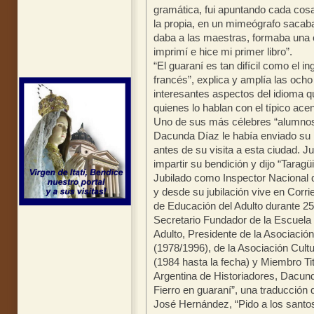
gramática, fui apuntando cada cos
la propia, en un mimeógrafo sacaba
daba a las maestras, formaba una 
imprimí e hice mi primer libro”.
“El guaraní es tan difícil como el i
francés”, explica y amplía las ocho
interesantes aspectos del idioma q
quienes lo hablan con el típico acen
Uno de sus más célebres “alumnos”
Dacunda Díaz le había enviado su
antes de su visita a esta ciudad. Ju
impartir su bendición y dijo “Taragüi
Jubilado como Inspector Nacional d
y desde su jubilación vive en Corr
de Educación del Adulto durante 25
Secretario Fundador de la Escuela
Adulto, Presidente de la Asociació
(1978/1996), de la Asociación Cult
(1984 hasta la fecha) y Miembro Ti
Argentina de Historiadores, Dacun
Fierro en guaraní”, una traducció
José Hernández, “Pido a los santos