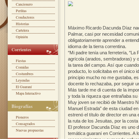
Cancionero
Perlitas
Conductores
Historias
Máximo Ricardo Dacunda Díaz nació
Cartelera
Palmar, casi por necesidad comun
Opinión
obligatoriamente aprender a entend
idioma de la tierra correntina.
Corrientes
“Mi padre tenía una ferretería, “La
agrícola (arados, sembradoras) y 
Fiestas
la tarea del campo. Así que cuando 
Comidas
producto, lo solicitaba en el único 
Costumbres
principio mucho no me gustaba, 
Leyendas
docente lo rechazaba, por seguir u
El Guaraní
Más tarde me di cuenta de la impor
Mapa Interactivo
y toda la riqueza que entrañaba su c
Muy joven se recibió de Maestro N
Biografías
Manuel Estrada” de esta ciudad en
estrenó el título de director en una
Pioneros
la ruta de los Jesuitas, por la costa
Consagrados
El profesor Dacunda Díaz es uno d
Nuevas propuestas
temática guaraní en Corrientes. A 