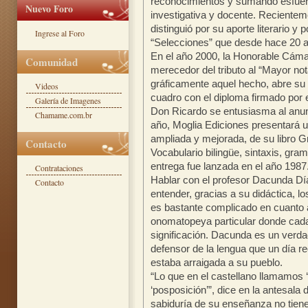
reconocimientos y sumando esfuerz
Nuevo Foro
investigativa y docente. Recienteme
distinguió por su aporte literario y p
Ingrese al Foro
“Selecciones” que desde hace 20 a
En el año 2000, la Honorable Cámar
Comunidad
merecedor del tributo al “Mayor not
gráficamente aquel hecho, abre su
Videos
cuadro con el diploma firmado por e
Galería de Imagenes
Don Ricardo se entusiasma al anun
Chamame.com.br
año, Moglia Ediciones presentará un
ampliada y mejorada, de su libro Gr
Contacto
Vocabulario bilingüe, sintaxis, gra
entrega fue lanzada en el año 1987
Contrataciones
Hablar con el profesor Dacunda Día
Contacto
entender, gracias a su didáctica, l
es bastante complicado en cuanto a
onomatopeya particular donde cada
significación. Dacunda es un verda
defensor de la lengua que un día 
estaba arraigada a su pueblo.
“Lo que en el castellano llamamos ‘
‘posposición’”, dice en la antesala 
sabiduría de su enseñanza no tiene 