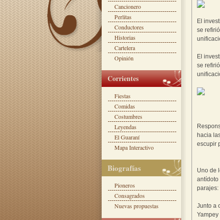
Cancionero
Perlitas
El inves
Conductores
se refir
Historias
unificaci
Cartelera
El inves
Opinión
se refir
unificaci
Corrientes
Fiestas
Comidas
Costumbres
Leyendas
Responsa
hacia la
El Guaraní
escupir 
Mapa Interactivo
Biografías
Uno de l
antídoto
Pioneros
parajes:
Consagrados
Nuevas propuestas
Junto a 
Yampey s