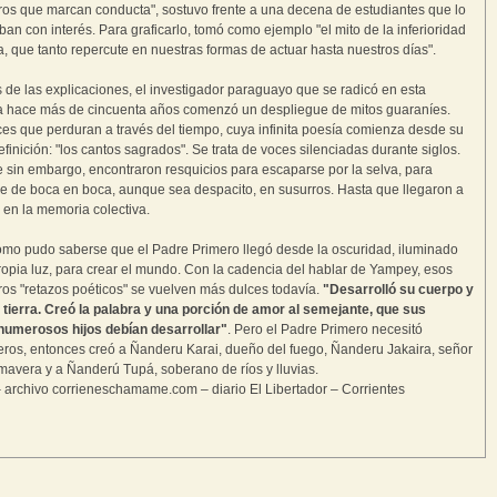
os que marcan conducta", sostuvo frente a una decena de estudiantes que lo
an con interés. Para graficarlo, tomó como ejemplo "el mito de la inferioridad
, que tanto repercute en nuestras formas de actuar hasta nuestros días".
de las explicaciones, el investigador paraguayo que se radicó en esta
a hace más de cincuenta años comenzó un despliegue de mitos guaraníes.
es que perduran a través del tiempo, cuya infinita poesía comienza desde su
efinición: "los cantos sagrados". Se trata de voces silenciadas durante siglos.
 sin embargo, encontraron resquicios para escaparse por la selva, para
se de boca en boca, aunque sea despacito, en susurros. Hasta que llegaron a
 en la memoria colectiva.
omo pudo saberse que el Padre Primero llegó desde la oscuridad, iluminado
ropia luz, para crear el mundo. Con la cadencia del hablar de Yampey, esos
os "retazos poéticos" se vuelven más dulces todavía.
"Desarrolló su cuerpo y
 tierra. Creó la palabra y una porción de amor al semejante, que sus
numerosos hijos debían desarrollar"
. Pero el Padre Primero necesitó
os, entonces creó a Ñanderu Karai, dueño del fuego, Ñanderu Jakaira, señor
imavera y a Ñanderú Tupá, soberano de ríos y lluvias.
 archivo corrieneschamame.com – diario El Libertador – Corrientes