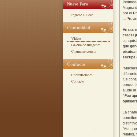
Polimoda
Nuevo Foro
Magna de
por el P
Ingrese al Foro
la Provin
Comunidad
En ese 
crecer j
Videos
conquist
Galería de Imagenes
que gene
Chamame.com.br
pisotear
escupe 
Contacto
"Muchas 
diferent
Contrataciones
fue cont
Contacto
porque l
alude al
"Fue ap
opusier
La charl
permiten
distinti
"Aunque 
relatos,