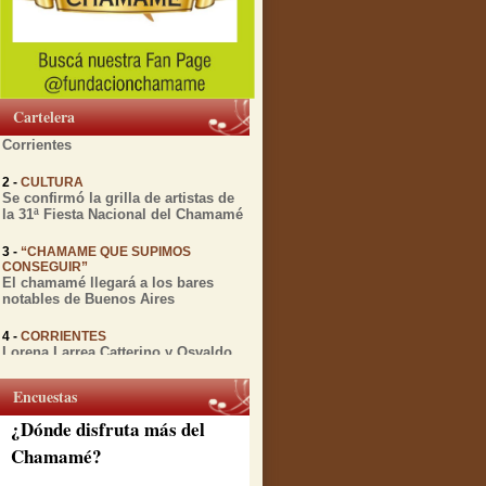
1 -
MIENTRAS TRANSCURRE EL
FESTIVAL DEL CHAMAMÉ
Diversas actividades culturales
relacionadas con el Chamamé se
Cartelera
realizarán esta semana en
Corrientes
2 -
CULTURA
Se confirmó la grilla de artistas de
la 31ª Fiesta Nacional del Chamamé
3 -
“CHAMAME QUE SUPIMOS
CONSEGUIR”
El chamamé llegará a los bares
notables de Buenos Aires
4 -
CORRIENTES
Lorena Larrea Catterino y Osvaldo
Gomez presentan "Chamamé en
vuelo" antes de su gira por España
Encuestas
5 -
CORRIENTES
¿Dónde disfruta más del
A 12 años de su partida, la Peña de
la ciudad rinde honores a Julio
Chamamé?
Godoy