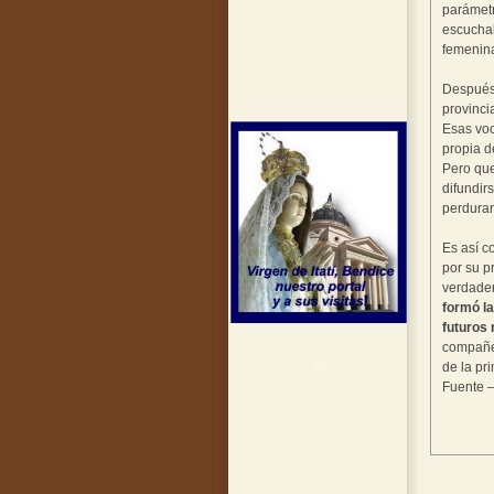
parámetr
escuchab
femenina
Después 
provinci
Esas voc
propia d
Pero que
difundir
perdurar
Es así c
por su p
verdader
formó la
futuros 
compañer
de la pr
Fuente –