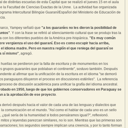
l de distintas escuelas de esta Capital que se realizó el jueves 15 en el aula
 la Facultad de Ciencias Exactas de la Unne. La actividad fue organizada
rograma Intercultural Bilingüe Guaraní/Español del Ministerio de Educación de
cia.
marco, Yampey señaló que
"a los guaraníes no les dieron la posibilidad de
untos"
. Y con la frase se refirió al silenciamiento cultural que se produjo tras la
a con los diferentes pueblos de la América pre-hispánica.
"Es muy común
re vergüenza el uso del guaraní. Eso es como escupir hacia arriba,
 el idioma madre. Pero en nuestra región el que reniega del guaraní se
a sí mismo"
, agregó.
huellas se perdieron por la falta de escritura y de monumentos en los
es grupos guaraníes que poblaban el continente", sostuvo también. Después
undente al afirmar que la unificación de la escritura en el idioma "se demoró
os paraguayos diluyeron el proceso en discusiones estériles". La referencia
 proceso de discusión académica para unificar la grafía del idioma ancestral.
robado en 1950, luego de que los gobiernos conservadores en Paraguay se
an a la aprobación de ese proyecto
.
a derivó después hacia el valor de cada una de las lenguas y dialectos que
 la comunicación en el mundo. "Así como el hablar de cada uno es un sello
vo, ¿qué sería de la humanidad si todos pensáramos igual?", reflexionó.
mitos y leyendas parezcan similares, no lo son. Mientras que las primeras son
 narraciones; los segundos siempre implican una creencia, y por lo tanto forman