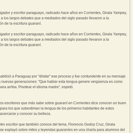
tigador y escritor paraguayo, radicado hace años en Corrientes, Girala Yampey,
ió a los largos debates que a mediados del siglo pasado llevaron a la
ón de la escritura guaraní.
tigador y escritor paraguayo, radicado hace años en Corrientes, Girala Yampey,
ió a los largos debates que a mediados del siglo pasado llevaron a la
ón de la escritura guaraní.
bilizó a Paraguay por "dilatar" ese proceso y fue contundente en su mensaje
s nuevas generaciones: "Que hablar esta lengua genere vergüenza es como
para arriba. Pisotear el idioma madre", espetó.
os escritores que más sabe sobre guaraní en Corrientes dice conocer un buen
 para los que subestiman la lengua de los primeros habitantes de estos
 acercarse y conocer su belleza.
otro escritor que también conoce del tema, Florencio Godoy Cruz, Girala
e explayó sobre mitos y leyendas guaraníes en una charla para alumnos del