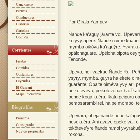
Cancionero
Perlitas
Conductores
Por Girala Yampey
Historias
Cartelera
Ñande ka’aguy járante voi. Upev
Opinión
ko yvy apére. Ñande ñaime koáp
mymba oikóva ka’aguýre. Yvyrakue
Corrientes
opáichaguare. Upéicha oipota osy
Tenonde.
Fiestas
Comidas
Upevo, he’i vaekue Ñande Ru: Peñ
Costumbres
ysyry, mymba, guyra ha eirete oim
Leyendas
guarânte. Opaite oiméva yvy ári, 
El Guaraní
peikotevêva, peikoteveháicha. Îkat
Mapa Interactivo
pende kóga kuéra. Ikatu peipuru o
pemosarambi rei, ha pe mombo, te
Biografías
Upevarâ, oheja ñande pópe ka’agu
Pioneros
hesekuéra. Ani avave opoko vai, oik
Consagrados
tekôteve’yre ñande ramoi yvyraku
Nuevas propuestas
rokoha.