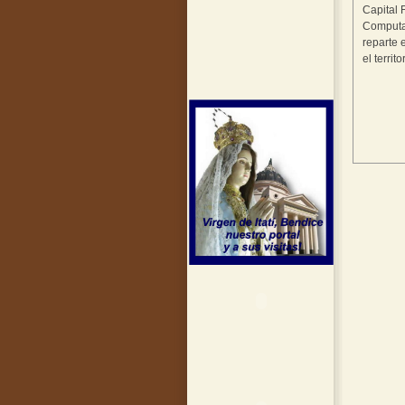
Capital 
Computac
reparte 
el territ