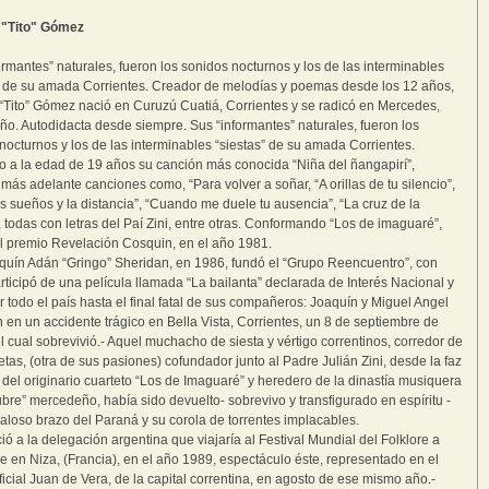
 "Tito" Gómez
ormantes” naturales, fueron los sonidos nocturnos y los de las interminables
” de su amada Corrientes. Creador de melodías y poemas desde los 12 años,
“Tito” Gómez nació en Curuzú Cuatiá, Corrientes y se radicó en Mercedes,
ño. Autodidacta desde siempre. Sus “informantes” naturales, fueron los
nocturnos y los de las interminables “siestas” de su amada Corrientes.
a la edad de 19 años su canción más conocida “Niña del ñangapirí”,
más adelante canciones como, “Para volver a soñar, “A orillas de tu silencio”,
s sueños y la distancia”, “Cuando me duele tu ausencia”, “La cruz de la
 todas con letras del Paí Zini, entre otras. Conformando “Los de imaguaré”,
l premio Revelación Cosquin, en el año 1981.
uín Adán “Gringo” Sheridan, en 1986, fundó el “Grupo Reencuentro”, con
rticipó de una película llamada “La bailanta” declarada de Interés Nacional y
r todo el país hasta el final fatal de sus compañeros: Joaquín y Miguel Angel
 en un accidente trágico en Bella Vista, Corrientes, un 8 de septiembre de
l cual sobrevivió.- Aquel muchacho de siesta y vértigo correntinos, corredor de
etas, (otra de sus pasiones) cofundador junto al Padre Julián Zini, desde la faz
, del originario cuarteto “Los de Imaguaré” y heredero de la dinastía musiquera
ubre” mercedeño, había sido devuelto- sobrevivo y transfigurado en espíritu -
aloso brazo del Paraná y su corola de torrentes implacables.
ió a la delegación argentina que viajaría al Festival Mundial del Folklore a
se en Niza, (Francia), en el año 1989, espectáculo éste, representado en el
ficial Juan de Vera, de la capital correntina, en agosto de ese mismo año.-