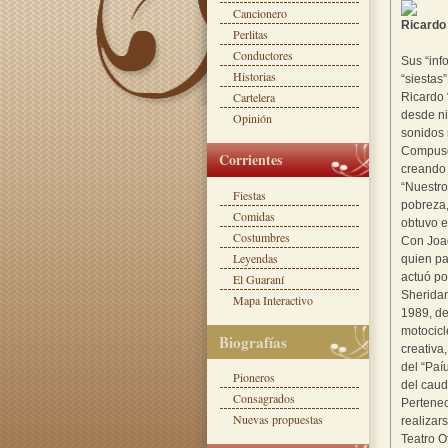
Cancionero
Ricardo
Perlitas
Conductores
Sus “inf
Historias
“siestas
Cartelera
Ricardo 
desde ni
Opinión
sonidos 
Compuso 
Corrientes
creando 
“Nuestro
Fiestas
pobreza,
Comidas
obtuvo e
Costumbres
Con Joaq
Leyendas
quien pa
actuó po
El Guaraní
Sheridan
Mapa Interactivo
1989, de
motocicl
Biografías
creativa
del “Paí
Pioneros
del caud
Consagrados
Pertenec
Nuevas propuestas
realizar
Teatro O