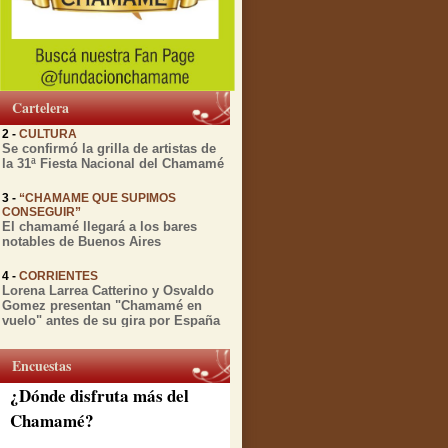
1 -
MIENTRAS TRANSCURRE EL
FESTIVAL DEL CHAMAMÉ
Diversas actividades culturales
relacionadas con el Chamamé se
realizarán esta semana en
Corrientes
Cartelera
2 -
CULTURA
Se confirmó la grilla de artistas de
la 31ª Fiesta Nacional del Chamamé
3 -
“CHAMAME QUE SUPIMOS
CONSEGUIR”
El chamamé llegará a los bares
notables de Buenos Aires
4 -
CORRIENTES
Lorena Larrea Catterino y Osvaldo
Gomez presentan "Chamamé en
vuelo" antes de su gira por España
5 -
CORRIENTES
A 12 años de su partida, la Peña de
Encuestas
la ciudad rinde honores a Julio
Godoy
¿Dónde disfruta más del
Chamamé?