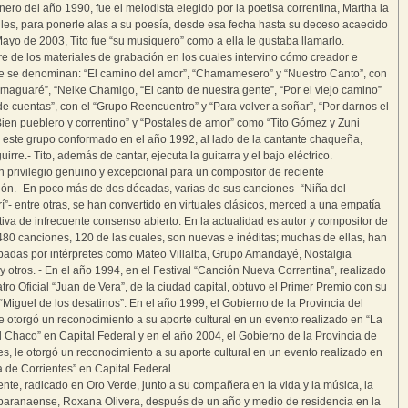
ero del año 1990, fue el melodista elegido por la poetisa correntina, Martha la
les, para ponerle alas a su poesía, desde esa fecha hasta su deceso acaecido
Mayo de 2003, Tito fue “su musiquero” como a ella le gustaba llamarlo.
e de los materiales de grabación en los cuales intervino cómo creador e
te se denominan: “El camino del amor”, “Chamamesero” y “Nuestro Canto”, con
Imaguaré”, “Neike Chamigo, “El canto de nuestra gente”, “Por el viejo camino”
n de cuentas”, con el “Grupo Reencuentro” y “Para volver a soñar”, “Por darnos el
Bien pueblero y correntino” y “Postales de amor” como “Tito Gómez y Zuni
, este grupo conformado en el año 1992, al lado de la cantante chaqueña,
uirre.- Tito, además de cantar, ejecuta la guitarra y el bajo eléctrico.
 privilegio genuino y excepcional para un compositor de reciente
ón.- En poco más de dos décadas, varias de sus canciones- “Niña del
í”- entre otras, se han convertido en virtuales clásicos, merced a una empatía
iva de infrecuente consenso abierto. En la actualidad es autor y compositor de
80 canciones, 120 de las cuales, son nuevas e inéditas; muchas de ellas, han
badas por intérpretes como Mateo Villalba, Grupo Amandayé, Nostalgia
y otros. - En el año 1994, en el Festival “Canción Nueva Correntina”, realizado
atro Oficial “Juan de Vera”, de la ciudad capital, obtuvo el Primer Premio con su
“Miguel de los desatinos”. En el año 1999, el Gobierno de la Provincia del
e otorgó un reconocimiento a su aporte cultural en un evento realizado en “La
 Chaco” en Capital Federal y en el año 2004, el Gobierno de la Provincia de
es, le otorgó un reconocimiento a su aporte cultural en un evento realizado en
 de Corrientes” en Capital Federal.
nte, radicado en Oro Verde, junto a su compañera en la vida y la música, la
paranaense, Roxana Olivera, después de un año y medio de residencia en la