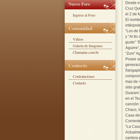
Nuevo Foro
Desde en
Cruz Qui
el 2 de 
Ingrese al Foro
El nombr
intérpre
Comunidad
“Los de 
y “Al fi
Videos
gusto” “
Galería de Imagenes
Aguirre”
Chamame.com.br
“Zuni” Ag
Posee un
Contacto
generaci
ñangapir
Contrataciones
composit
mas de 4
Contacto
sido gra
Guaraní 
en el Te
canción 
Chaco, l
Casa del
Corrient
“La Casa
Actualme
cantora 