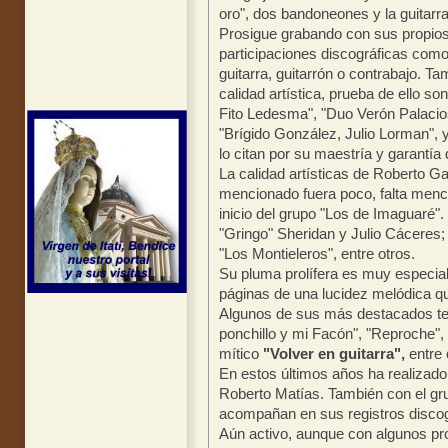
oro", dos bandoneones y la guitarr
Prosigue grabando con sus propio
participaciones discográficas como 
guitarra, guitarrón o contrabajo. T
calidad artística, prueba de ello so
Fito Ledesma", "Duo Verón Palaci
"Brígido González, Julio Lorman", 
lo citan por su maestría y garantía 
La calidad artísticas de Roberto G
mencionado fuera poco, falta menci
inicio del grupo "Los de Imaguaré"
"Gringo" Sheridan y Julio Cáceres;
"Los Montieleros", entre otros.
Su pluma prolífera es muy especial
páginas de una lucidez melódica q
Algunos de sus más destacados tema
ponchillo y mi Facón", "Reproche", 
mítico
"Volver en guitarra",
entre 
En estos últimos años ha realizado 
Roberto Matías. También con el gru
acompañan en sus registros discog
Aún activo, aunque con algunos pr