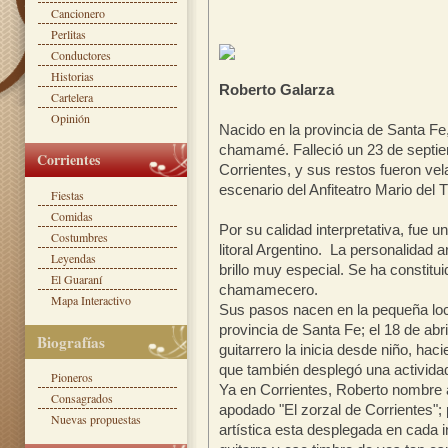
Cancionero
Perlitas
Conductores
Historias
Roberto Galarza
Cartelera
Opinión
Nacido en la provincia de Santa Fe,
chamamé. Falleció un 23 de septie
Corrientes
Corrientes, y sus restos fueron v
escenario del Anfiteatro Mario del 
Fiestas
Comidas
Por su calidad interpretativa, fue u
Costumbres
litoral Argentino. La personalidad 
Leyendas
brillo muy especial. Se ha constitui
El Guaraní
chamamecero.
Mapa Interactivo
Sus pasos nacen en la pequeña local
provincia de Santa Fe; el 18 de abr
Biografías
guitarrero la inicia desde niño, ha
que también desplegó una actividad 
Pioneros
Ya en Corrientes, Roberto nombre ar
Consagrados
apodado "El zorzal de Corrientes"; 
Nuevas propuestas
artística esta desplegada en cada 