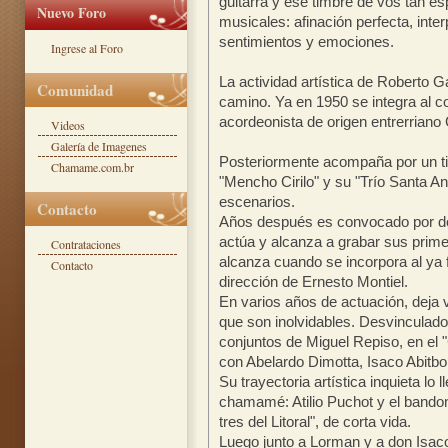
guitarra y ese timbre de vos tan e
Nuevo Foro
musicales: afinación perfecta, inter
sentimientos y emociones.
Ingrese al Foro
La actividad artística de Roberto G
Comunidad
camino. Ya en 1950 se integra al c
acordeonista de origen entrerriano
Videos
Galería de Imagenes
Posteriormente acompaña por un t
Chamame.com.br
"Mencho Cirilo" y su "Trío Santa An
escenarios.
Contacto
Años después es convocado por d
actúa y alcanza a grabar sus primer
Contrataciones
alcanza cuando se incorpora al ya 
Contacto
dirección de Ernesto Montiel.
En varios años de actuación, deja 
que son inolvidables. Desvinculado
conjuntos de Miguel Repiso, en el "
con Abelardo Dimotta, Isaco Abitbol
Su trayectoria artística inquieta lo 
chamamé: Atilio Puchot y el bandon
tres del Litoral", de corta vida.
Luego junto a Lorman y a don Isaco 