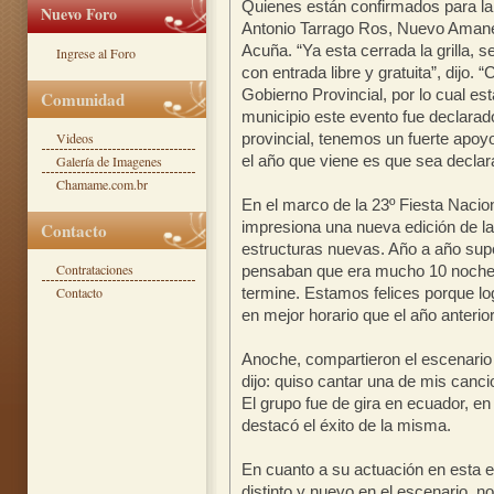
Quienes están confirmados para la 
Nuevo Foro
Antonio Tarrago Ros, Nuevo Amanec
Acuña. “Ya esta cerrada la grilla, 
Ingrese al Foro
con entrada libre y gratuita”, dijo.
Gobierno Provincial, por lo cual e
Comunidad
municipio este evento fue declarado
Videos
provincial, tenemos un fuerte apoyo
el año que viene es que sea declar
Galería de Imagenes
Chamame.com.br
En el marco de la 23º Fiesta Naci
impresiona una nueva edición de la
Contacto
estructuras nuevas. Año a año su
Contrataciones
pensaban que era mucho 10 noches
Contacto
termine. Estamos felices porque l
en mejor horario que el año anterior
Anoche, compartieron el escenario 
dijo: quiso cantar una de mis canci
El grupo fue de gira en ecuador, en
destacó el éxito de la misma.
En cuanto a su actuación en esta ed
distinto y nuevo en el escenario, n