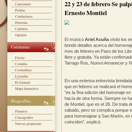
22 y 23 de febrero Se palpi
Cancionero
Perlitas
Ernesto Montiel
Conductores
Historias
Cartelera
Opinión
El músico
Ariel Acuña
visitó los e
brindó detalles acerca del homenaje
Corrientes
mes de febrero en Paso de los Libr
libre y gratuita. Ya están confirmad
Fiestas
Tarrago Ros, Nuevo Amanecer y Né
Comidas
Costumbres
Leyendas
En una extensa entrevista brindada
El Guaraní
que en febrero se realizará el home
Mapa Interactivo
“es la 9na edición del homenaje en 
hacía de otra forma. Siempre se h
Biografías
de Montiel, que es el 26. De trata 
sábado, pero se complica porque el
Pioneros
para homenajear a San Martín, en o
Consagrados
coinciden”, explicó.
Nuevas propuestas