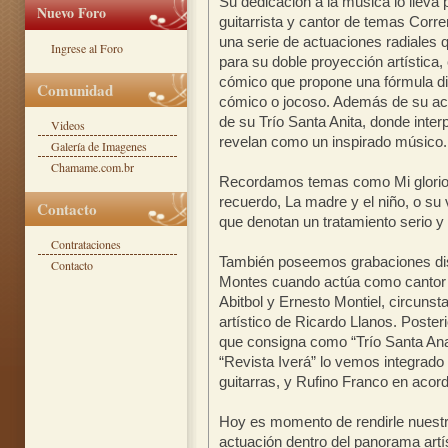
Su dedicación a la música lo lleva
Nuevo Foro
guitarrista y cantor de temas Corre
una serie de actuaciones radiales 
Ingrese al Foro
para su doble proyección artística
cómico que propone una fórmula di
Comunidad
cómico o jocoso. Además de su act
de su Trío Santa Anita, donde inte
Videos
revelan como un inspirado músico.
Galería de Imagenes
Chamame.com.br
Recordamos temas como Mi glorios
recuerdo, La madre y el niño, o su
Contacto
que denotan un tratamiento serio y 
Contrataciones
También poseemos grabaciones disc
Contacto
Montes cuando actúa como cantor e
Abitbol y Ernesto Montiel, circuns
artístico de Ricardo Llanos. Poster
que consigna como “Trío Santa Ana”
“Revista Iverá” lo vemos integrad
guitarras, y Rufino Franco en acor
Hoy es momento de rendirle nuest
actuación dentro del panorama ar