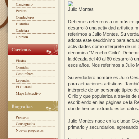
Cancionero
Julio Montes
Perlitas
Conductores
Debemos referirnos a un músico qu
Historias
desarrolló una actividad artística
Cartelera
referimos a Julio Montes. Su verd
Opinión
adopta este seudónimo para actuaci
actividades como intérprete de un p
Corrientes
denomina “Mencho Cirilo”. Debemos
la década del 40 al 60 desarrolló u
Fiestas
esos años. Nos referimos a Julio 
Comidas
Costumbres
Su verdadero nombre es Julio Cés
Leyendas
para actuaciones artísticas. Tambi
El Guaraní
intérprete de un personaje típico 
Mapa Interactivo
Cirilo y que populariza a través de 
escribiendo en las páginas de la R
Biografías
donde hemos extraído estos datos
Pioneros
Julio Montes nace en la ciudad Goy
Consagrados
primario y secundarios, egresand
Nuevas propuestas