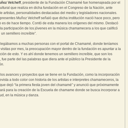
uñoz Velcheff
, presidente de la Fundación Chamamé fue homenajeada por el
cultural que realiza en dicha fundación en el Congreso de la Nación, ante
de artistas, personalidades destacadas del medio y legisladores nacionales.
 presentes Muñoz Velcheff señaló que dicha institución nació hace poco, pero
jo es de hace tiempo. Contó de esta manera los orígenes del mismo. Destacó
a participación de los jóvenes en la música chamamecera a los que calificó
 un semillero increíble”.
n llegábamos a muchas personas con el portal de Chamamé, donde teníamos
 visitas por mes, la preocupación mayor dentro de la fundación es apuntar a la
ción de esto. Y es ahí donde tenemos un semillero increíble, que son los
, fue parte del las palabras que diera ante el público la Presidente de la
ón.
los avances y proyectos que se tiene en la Fundación, como la incorporación
evista a todo color con historia de los artistas e interpretes chamameceros, la
 que dejó “la primera fiesta joven del chamamé” y anunció que próximamente
jará para la creación de la Escuela de chamame donde se busca incorporar a
tud, en la música y danza.