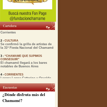
1 -
MIENTRAS TRANSCURRE EL
FESTIVAL DEL CHAMAMÉ
Diversas actividades culturales
relacionadas con el Chamamé se
Cartelera
realizarán esta semana en
Corrientes
2 -
CULTURA
Se confirmó la grilla de artistas de
la 31ª Fiesta Nacional del Chamamé
3 -
“CHAMAME QUE SUPIMOS
CONSEGUIR”
El chamamé llegará a los bares
notables de Buenos Aires
4 -
CORRIENTES
Lorena Larrea Catterino y Osvaldo
Gomez presentan "Chamamé en
vuelo" antes de su gira por España
Encuestas
5 -
CORRIENTES
¿Dónde disfruta más del
A 12 años de su partida, la Peña de
la ciudad rinde honores a Julio
Chamamé?
Godoy