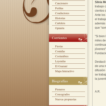
Silvia M
Cancionero
trabajo 
Perlitas
cientos 
Conductores
Ante los
Historias
el traba
Cartelera
además l
Opinión
que “son
"Si bie
Corrientes
miles de
continua
Fiestas
jóvenes"
Comidas
Fundaci
Costumbres
Leyendas
Destacó 
El Guaraní
de una r
difusión
Mapa Interactivo
se traba
la juven
Biografías
Pioneros
A.R.
Consagrados
Nuevas propuestas