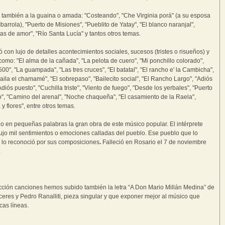
 también a la guaina o amada: "Costeando", "Che Virginia porá" (a su esposa
Ibarrola), "Puerto de Misiones", "Pueblito de Yatay", "El blanco naranjal",
tas de amor", "Río Santa Lucía" y tantos otros temas.
ó con lujo de detalles acontecimientos sociales, sucesos (tristes o risueños) y
como: "El alma de la cañada", "La pelota de cuero", "Mi ponchillo colorado",
 500", "La guampada", "Las tres cruces", "El batatal", "El rancho e' la Cambicha",
baila el chamamé", "El sobrepaso", "Bailecito social", "El Rancho Largo", "Adiós
diós puesto", "Cuchilla triste", "Viento de fuego", "Desde los yerbales", "Puerto
", "Camino del arenal", "Noche chaqueña", "El casamiento de la Raela",
y flores", entre otros temas.
o en pequeñas palabras la gran obra de este músico popular. El intérprete
ujo mil sentimientos o emociones calladas del pueblo. Ese pueblo que lo
 lo reconoció por sus composiciones
.
Falleció en Rosario el 7 de noviembre
.
cción canciones hemos subido también la letra “A Don Mario Millán Medina” de
ceres y Pedro Ranalliti, pieza singular y que exponer mejor al músico que
cas líneas.