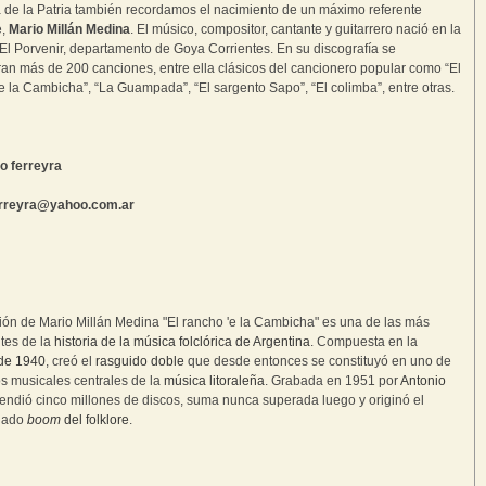
a de la Patria también recordamos el nacimiento de un máximo referente
e,
Mario Millán Medina
. El músico, compositor, cantante y guitarrero nació en la
El Porvenir, departamento de Goya Corrientes. En su discografía se
an más de 200 canciones, entre ella clásicos del cancionero popular como “El
e la Cambicha”, “La Guampada”, “El sargento Sapo”, “El colimba”, entre otras.
o ferreyra
erreyra@yahoo.com.ar
ón de Mario Millán Medina "El rancho 'e la Cambicha" es una de las más
tes de la
historia de la música folclórica de Argentina
. Compuesta en la
de 1940
, creó el
rasguido doble
que desde entonces se constituyó en uno de
los musicales centrales de la
música litoraleña
. Grabada en 1951 por
Antonio
vendió cinco millones de discos, suma nunca superada luego y originó el
nado
boom
del folklore
.