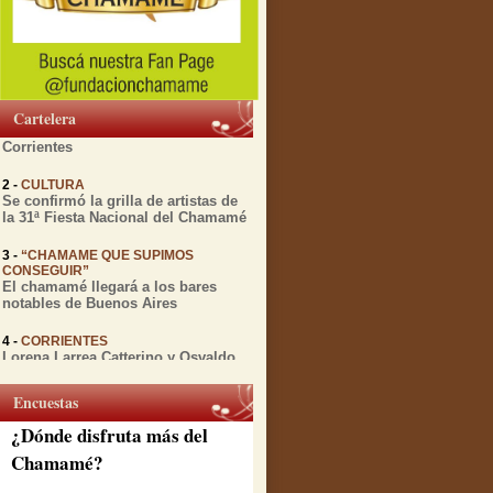
1 -
MIENTRAS TRANSCURRE EL
FESTIVAL DEL CHAMAMÉ
Diversas actividades culturales
relacionadas con el Chamamé se
Cartelera
realizarán esta semana en
Corrientes
2 -
CULTURA
Se confirmó la grilla de artistas de
la 31ª Fiesta Nacional del Chamamé
3 -
“CHAMAME QUE SUPIMOS
CONSEGUIR”
El chamamé llegará a los bares
notables de Buenos Aires
4 -
CORRIENTES
Lorena Larrea Catterino y Osvaldo
Gomez presentan "Chamamé en
vuelo" antes de su gira por España
Encuestas
5 -
CORRIENTES
¿Dónde disfruta más del
A 12 años de su partida, la Peña de
la ciudad rinde honores a Julio
Chamamé?
Godoy