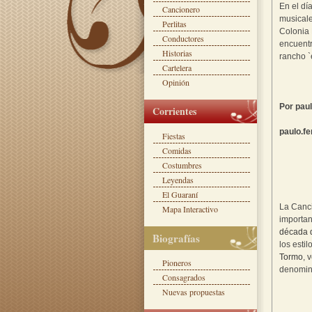
En el dí
Cancionero
musical
Perlitas
Colonia 
Conductores
encuentr
Historias
rancho `
Cartelera
Opinión
Por paul
Corrientes
paulo.f
Fiestas
Comidas
Costumbres
Leyendas
El Guaraní
La Canci
Mapa Interactivo
importan
década 
Biografías
los esti
Tormo
, 
Pioneros
denomi
Consagrados
Nuevas propuestas