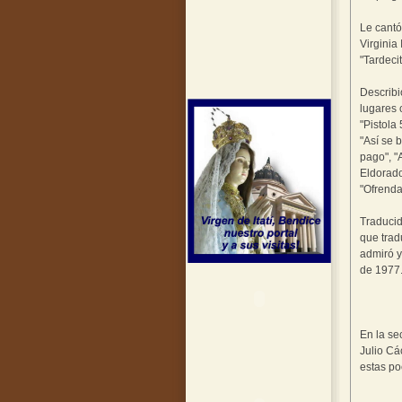
Le cantó
Virginia 
"Tardeci
Describi
lugares 
"Pistola
"Así se 
pago", "A
Eldorado
"Ofrenda 
Traducid
que trad
admiró y
de 1977
En la se
Julio Cá
estas po