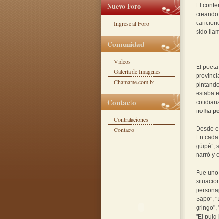
Nuevo Foro
El conte
creando 
Ingrese al Foro
cancione
sido ll
Comunidad
Videos
El poeta
Galería de Imagenes
provinci
Chamame.com.br
pintando
estaba e
Contacto
cotidian
no ha pe
Contrataciones
Desde el
Contacto
En cada 
güipé”, 
narró y 
Fue uno 
situacio
personaj
Sapo", "
gringo", 
"El puig 