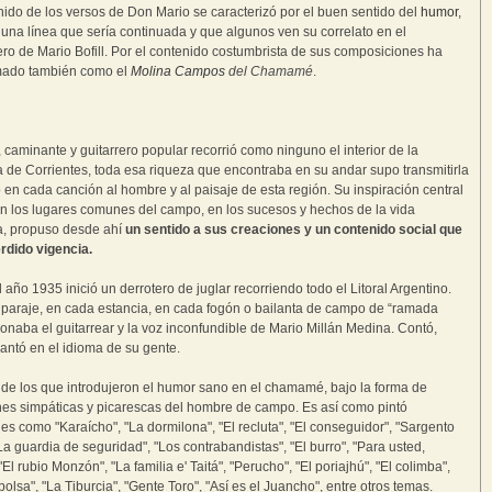
nido de los versos de Don Mario se caracterizó por el buen sentido del
humor
,
una línea que sería continuada y que algunos ven su correlato en el
ro de Mario Bofill. Por el contenido costumbrista de sus composiciones ha
amado también como el
Molina Campos
del Chamamé
.
, caminante y guitarrero popular recorrió como ninguno el interior de la
a de Corrientes, toda esa riqueza que encontraba en su andar supo transmitirla
 en cada canción al hombre y al paisaje de esta región. Su inspiración central
n los lugares comunes del campo, en los sucesos y hechos de la vida
a, propuso desde ahí
un sentido a sus creaciones y un contenido social que
rdido vigencia
.
 año 1935 inició un derrotero de juglar recorriendo todo el Litoral Argentino.
paraje, en cada estancia, en cada fogón o bailanta de campo de “ramada
sonaba el guitarrear y la voz inconfundible de Mario Millán Medina. Contó,
cantó en el idioma de su gente.
de los que introdujeron el humor sano en el chamamé, bajo la forma de
nes simpáticas y picarescas del hombre de campo. Es así como pintó
es como "Karaícho", "La dormilona", "El recluta", "El conseguidor", "Sargento
La guardia de seguridad", "Los contrabandistas", "El burro", "Para usted,
"El rubio Monzón", "La familia e' Taitá", "Perucho", "El poriajhú", "El colimba",
bolsa", "La Tiburcia", "Gente Toro", "Así es el Juancho", entre otros temas.