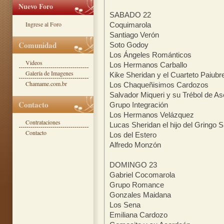
Nuevo Foro
SABADO 22
Ingrese al Foro
Coquimarola
Santiago Verón
Comunidad
Soto Godoy
Los Ángeles Románticos
Videos
Los Hermanos Carballo
Galería de Imagenes
Kike Sheridan y el Cuarteto Paiubr
Chamame.com.br
Los Chaqueñisimos Cardozos
Salvador Miqueri y su Trébol de A
Contacto
Grupo Integración
Los Hermanos Velázquez
Contrataciones
Lucas Sheridan el hijo del Gringo 
Contacto
Los del Estero
Alfredo Monzón
DOMINGO 23
Gabriel Cocomarola
Grupo Romance
Gonzales Maidana
Los Sena
Emiliana Cardozo