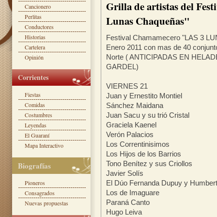
Grilla de artistas del Fe
Cancionero
Perlitas
Lunas Chaqueñas"
Conductores
Historias
Festival Chamamecero "LAS 3 L
Cartelera
Enero 2011 con mas de 40 conjun
Norte ( ANTICIPADAS EN HELA
Opinión
GARDEL)
Corrientes
VIERNES 21
Fiestas
Juan y Ernestito Montiel
Comidas
Sánchez Maidana
Costumbres
Juan Sacu y su trió Cristal
Graciela Kaenel
Leyendas
Verón Palacios
El Guaraní
Los Correntinisimos
Mapa Interactivo
Los Hijos de los Barrios
Tono Benítez y sus Criollos
Biografías
Javier Solís
Pioneros
El Dúo Fernanda Dupuy y Humbert
Los de Imaguare
Consagrados
Paraná Canto
Nuevas propuestas
Hugo Leiva