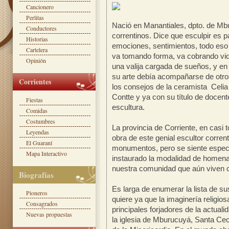
Cancionero
Perlitas
Nació en Manantiales, dpto. de Mb
Conductores
correntinos. Dice que esculpir es 
Historias
emociones, sentimientos, todo eso 
Cartelera
va tomando forma, va cobrando vid
Opinión
una valija cargada de sueños, y e
su arte debía acompañarse de otr
Corrientes
los consejos de la ceramista Celia 
Contte y ya con su título de docent
Fiestas
escultura.
Comidas
Costumbres
La provincia de Corriente, en casi 
Leyendas
obra de este genial escultor corrent
El Guaraní
monumentos, pero se siente especi
Mapa Interactivo
instaurado la modalidad de homen
nuestra comunidad que aún viven 
Biografías
Es larga de enumerar la lista de su
Pioneros
quiere ya que la imaginería religio
Consagrados
principales forjadores de la actua
Nuevas propuestas
la iglesia de Mburucuyá, Santa Ceci