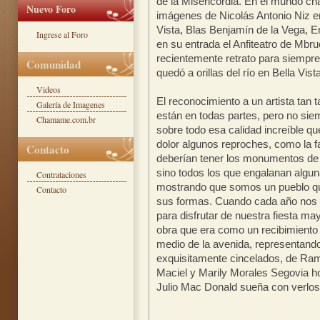
de la Misericordia. En el mundo c
Nuevo Foro
imágenes de Nicolás Antonio Niz 
Vista, Blas Benjamín de la Vega, Er
Ingrese al Foro
en su entrada el Anfiteatro de Mbru
recientemente retrato para siempre
Comunidad
quedó a orillas del río en Bella Vista
Videos
El reconocimiento a un artista tan 
Galería de Imagenes
están en todas partes, pero no sie
Chamame.com.br
sobre todo esa calidad increíble q
dolor algunos reproches, como la f
Contacto
deberían tener los monumentos de n
sino todos los que engalanan algun
Contrataciones
mostrando que somos un pueblo que
Contacto
sus formas. Cuando cada año nos 
para disfrutar de nuestra fiesta m
obra que era como un recibimiento c
medio de la avenida, representand
exquisitamente cincelados, de R
Maciel y Marily Morales Segovia h
Julio Mac Donald sueña con verlos