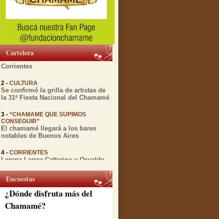
1 -
MIENTRAS TRANSCURRE EL
FESTIVAL DEL CHAMAMÉ
Diversas actividades culturales
relacionadas con el Chamamé se
Cartelera
realizarán esta semana en
Corrientes
2 -
CULTURA
Se confirmó la grilla de artistas de
la 31ª Fiesta Nacional del Chamamé
3 -
“CHAMAME QUE SUPIMOS
CONSEGUIR”
El chamamé llegará a los bares
notables de Buenos Aires
4 -
CORRIENTES
Lorena Larrea Catterino y Osvaldo
Gomez presentan "Chamamé en
vuelo" antes de su gira por España
Encuestas
5 -
CORRIENTES
¿Dónde disfruta más del
A 12 años de su partida, la Peña de
la ciudad rinde honores a Julio
Chamamé?
Godoy