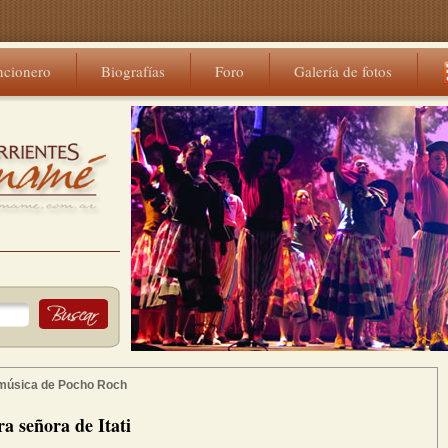
ncionero
Biografías
Foro
Galería de fotos
 música de Pocho Roch
a señora de Itati