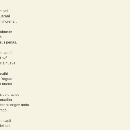
 Itatí
uaraní
n morena...
Tabacué
uá
 sus penas.
de araití
l avá
cia nueva.
arajhi
 Yaguarí
a buena.
 de gratitud
oración
ra tu origen indio
imbó...
de capií
l Itatí