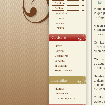
Cancionero
Perlitas
Virgen de
Conductores
Virgen g
mi Virge
Historias
Cartelera
Allá en 
Opinión
el Itatig
te contó
Corrientes
Con luz 
Fiestas
te rezó e
Comidas
su creen
Costumbres
Tibio cu
Leyendas
de aquel
El Guaraní
tu mirad
Mapa Interactivo
Senderos
Biografías
anda mi 
que nomb
Pioneros
piel de t
Consagrados
Capilla 
Nuevas propuestas
Señora de