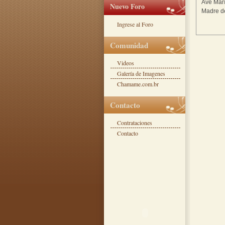
Ave Marí
Nuevo Foro
Madre d
Ingrese al Foro
Comunidad
Videos
Galería de Imagenes
Chamame.com.br
Contacto
Contrataciones
Contacto