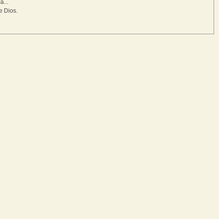
a...
e Dios.