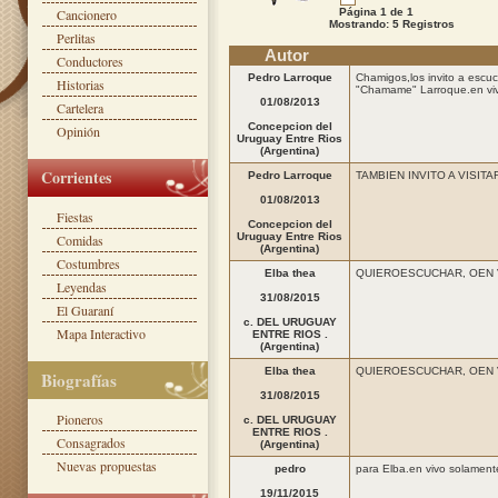
Cancionero
Página 1 de 1
Mostrando: 5 Registros
Perlitas
Autor
Conductores
Pedro Larroque
Chamigos,los invito a escu
Historias
"Chamame" Larroque.en viv
01/08/2013
Cartelera
Concepcion del
Opinión
Uruguay Entre Rios
(Argentina)
Corrientes
Pedro Larroque
TAMBIEN INVITO A VISIT
01/08/2013
Fiestas
Concepcion del
Uruguay Entre Rios
Comidas
(Argentina)
Costumbres
Elba thea
QUIEROESCUCHAR, OEN 
Leyendas
31/08/2015
El Guaraní
c. DEL URUGUAY
Mapa Interactivo
ENTRE RIOS .
(Argentina)
Elba thea
QUIEROESCUCHAR, OEN 
Biografías
31/08/2015
Pioneros
c. DEL URUGUAY
ENTRE RIOS .
Consagrados
(Argentina)
Nuevas propuestas
pedro
para Elba.en vivo solament
19/11/2015