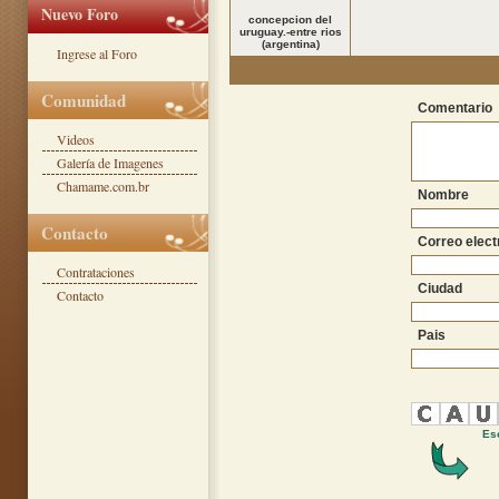
Nuevo Foro
concepcion del
uruguay.-entre rios
(argentina)
Ingrese al Foro
Comunidad
Comentario
Videos
Galería de Imagenes
Chamame.com.br
Nombre
Contacto
Correo elect
Contrataciones
Ciudad
Contacto
Pais
Esc