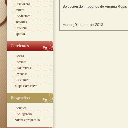
Cancionero
Selección de imágenes de Virginia Rojas
Perlitas
.
Conductores
Historias
Martes, 9 de abril de 2013
Cartelera
Opinión
Corrientes
Fiestas
Comidas
Costumbres
Leyendas
El Guaraní
Mapa Interactivo
Biografías
Pioneros
Consagrados
Nuevas propuestas