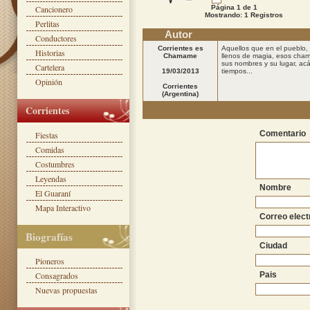
Cancionero
Página 1 de 1
Mostrando: 1 Registros
Perlitas
Autor
Conductores
Corrientes es
Aquellos que en el pueblo, 
Historias
Chamame
llenos de magia, esos cham
sus nombres y su lugar, acá
Cartelera
19/03/2013
tiempos...
Opinión
Corrientes
(Argentina)
Corrientes
Comentario
Fiestas
Comidas
Costumbres
Leyendas
Nombre
El Guaraní
Mapa Interactivo
Correo elect
Biografías
Ciudad
Pioneros
Consagrados
Pais
Nuevas propuestas