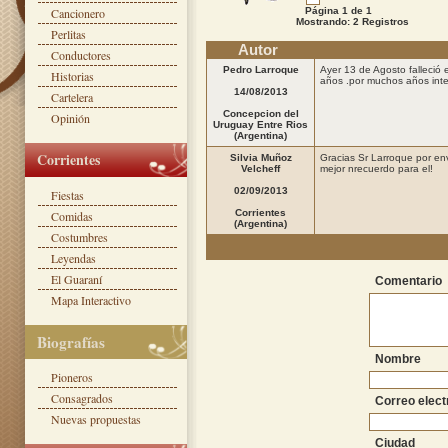
Cancionero
Página 1 de 1
Mostrando: 2 Registros
Perlitas
Autor
Conductores
Pedro Larroque
Ayer 13 de Agosto falleció
Historias
años .por muchos años int
14/08/2013
Cartelera
Concepcion del
Opinión
Uruguay Entre Rios
(Argentina)
Corrientes
Silvia Muñoz
Gracias Sr Larroque por en
Velcheff
mejor nrecuerdo para el!
02/09/2013
Fiestas
Corrientes
Comidas
(Argentina)
Costumbres
Leyendas
El Guaraní
Comentario
Mapa Interactivo
Biografías
Nombre
Pioneros
Consagrados
Correo elect
Nuevas propuestas
Ciudad