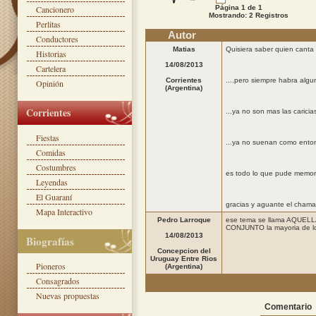
Cancionero
Página 1 de 1
Mostrando: 2 Registros
Perlitas
Autor
Conductores
Matias
Quisiera saber quien canta
Historias
14/08/2013
Cartelera
Corrientes
....pero siempre habra algu
Opinión
(Argentina)
Corrientes
...ya no son mas las caricia
Fiestas
...ya no suenan como entonce
Comidas
Costumbres
es todo lo que pude memor
Leyendas
El Guaraní
gracias y aguante el cham
Mapa Interactivo
Pedro Larroque
ese tema se llama AQU
CONJUNTO la mayoria de los
14/08/2013
Biografías
Concepcion del
Uruguay Entre Rios
Pioneros
(Argentina)
Consagrados
Nuevas propuestas
Comentario