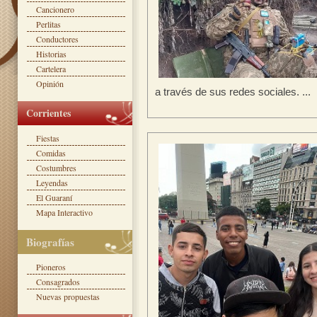
Cancionero
Perlitas
Conductores
Historias
Cartelera
Opinión
a través de sus redes sociales. ...
Corrientes
Fiestas
Comidas
Costumbres
Leyendas
El Guaraní
Mapa Interactivo
Biografías
Pioneros
Consagrados
Nuevas propuestas